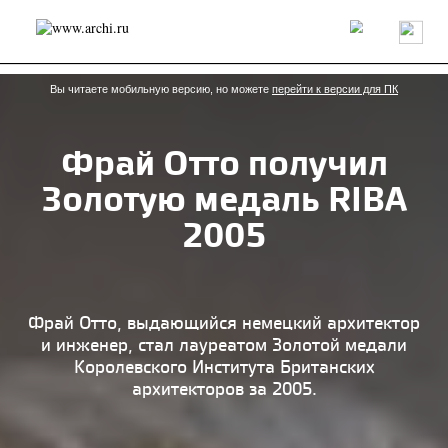
Россия
Мир
Технологии
Интерьер
Пресса
Архитекторы
Проекты
Конкурсы
События
Книги
Вакансии
Вы читаете мобильную версию, но можете
перейти к версии для ПК
Фрай Отто получил
send.project
Анонсы конкурсов
Блог
Золотую медаль RIBA
Журнал
Интервью
Исследование
Мнение
Обзор
Объект
Результаты конкурса
2005
Репортаж
Рецензия
Архитектура
Выставка
Дизайн
Иностранцы в России
Интерьер
Книги
Наследие
Образование
Урбанистика
Эко
Фрай Отто, выдающийся немецкий архитектор
и инженер, стал лауреатом Золотой медали
Королевского Института Британских
архитекторов за 2005.