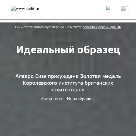
Россия
Мир
Технологии
Интерьер
Пресса
Архитекторы
Проекты
Конкурсы
События
Книги
Вакансии
Вы читаете мобильную версию, но можете
перейти к версии для ПК
Идеальный образец
send.project
Анонсы конкурсов
Блог
Журнал
Интервью
Исследование
Мнение
Обзор
Объект
Результаты конкурса
Репортаж
Рецензия
Архитектура
Выставка
Алваро Сизе присуждена Золотая медаль
Дизайн
Иностранцы в России
Интерьер
Королевского института британских
Книги
Наследие
Образование
Урбанистика
архитекторов.
Эко
Автор текста:
Нина Фролова