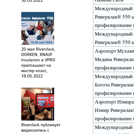
30.05.2022
Международный а
Риверклак® 550 
профилирование 
Международный а
Риверклак® 550
20 мая Riverclack,
Аэропорт Мухамм
DORKEN, KNAUF
Медина Риверкла
Insulation и VPRO
приглашают на
профилирование 
мастер-класс,
Международный а
18.05.2022
Богота Риверкла
профилирование 
Аэропорт Измира
Измир Риверклак
профилирование 
Riverclack публикует
Международный а
видеозапись с