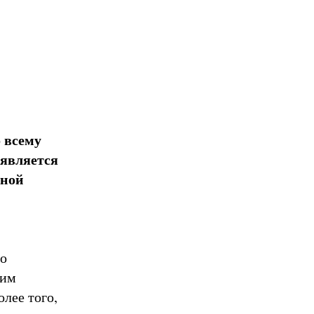
 всему
является
ьной
го
ким
лее того,