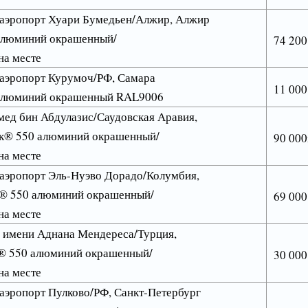
эропорт Хуари Бумедьен/Алжир, Алжир
алюминий окрашенный/
74 200
на месте
эропорт Курумоч/РФ, Самара
11 000
 алюминий окрашенный RAL9006
ед бин Абдулазис/Саудовская Аравия,
к® 550 алюминий окрашенный/
90 00
на месте
эропорт Эль-Нуэво Дорадо/Колумбия,
к® 550 алюминий окрашенный/
69 000
на месте
 имени Аднана Мендереса/Турция,
® 550 алюминий окрашенный/
30 000
на месте
эропорт Пулково/РФ, Санкт-Петербург