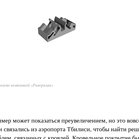
влено компанией «Риверклак»
ер может показаться преувеличением, но это вовсе
 связались из аэропорта Тбилиси, чтобы найти ре
лем, связанных с кровлей. Кровельное покрытие б