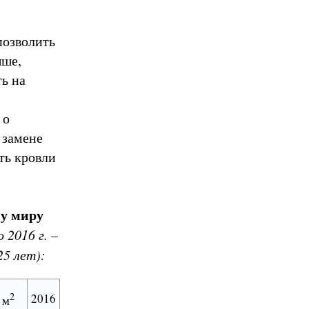
позволить
ыше,
ть на
 о
 замене
ть кровли
му миру
 2016 г. –
25 лет):
2
2016
 м