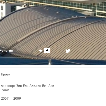
хнологии
4
Проект:
Аэропорт Зин Ель-Абидин Бен Али
Тунис
2007 — 2009