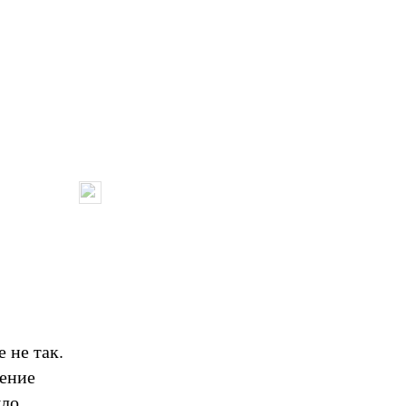
 не так.
шение
ыло