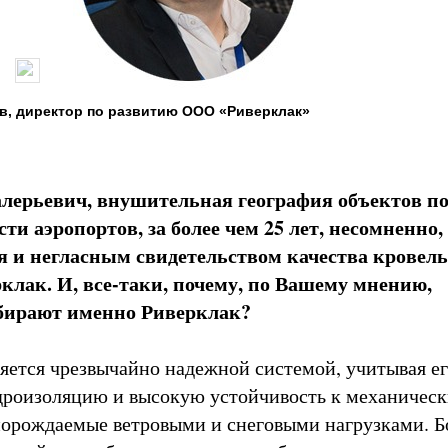
в, директор по развитию ООО «Риверклак»
лерьевич, внушительная география объектов по
сти аэропортов, за более чем 25 лет, несомненно,
я
и негласным свидетельством качества кровел
клак. И, все-таки, почему, по Вашему мнению,
бирают именно Риверклак?
ляется чрезвычайно надежной системой, учитывая е
дроизоляцию и высокую устойчивость к механичес
порождаемые ветровыми и снеговыми нагрузками. Бо