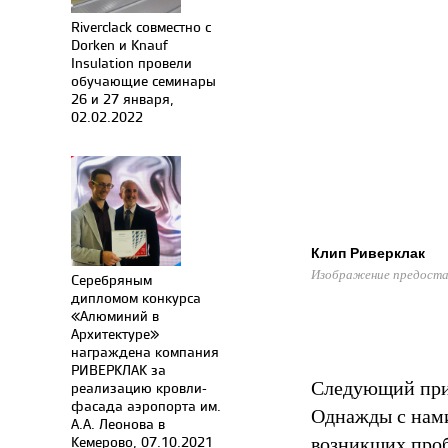
Riverclack совместно с
Dorken и Knauf
Insulation провели
обучающие семинары
26 и 27 января,
02.02.2022
Клип Риверклак
Изображение предоста
Серебряным
дипломом конкурса
«Алюминий в
Архитектуре»
награждена компания
РИВЕРКЛАК за
Следующий прим
реализацию кровли-
фасада аэропорта им.
Однажды с нами
А.А. Леонова в
возникших проб
Кемерово, 07.10.2021