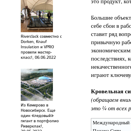
это продукт, к
Большие объект
себе сбои в ра
ставит ряд вопр
Riverclack совместно с
привычную раб
Dorken, Knauf
Insulation и VPRO
экономическими
провели мастер-
класс!, 06.06.2022
последствиях, 
некачественног
играют ключеву
Кровельная си
(обращаем вним
Из Кемерово в
это ¼ от всех 
Новосибирск. Еще
один «ледовый»
гигант в портфолио
Международный а
Риверклак!,
Панама Сити