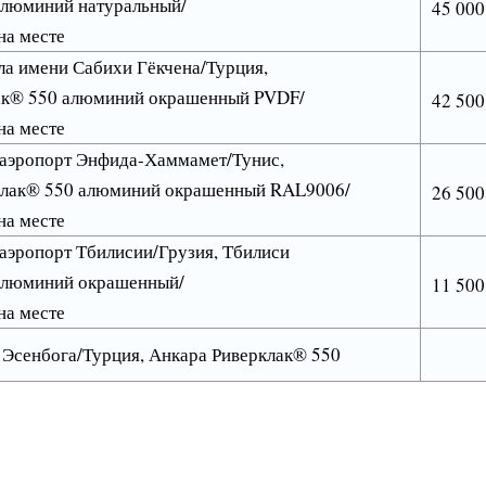
алюминий натуральный/
45 000
на месте
ла имени Сабихи Гёкчена/Турция,
ак® 550 алюминий окрашенный PVDF/
42 500
на месте
эропорт Энфида-Хаммамет/Тунис,
лак® 550 алюминий окрашенный RAL9006/
26 500
на месте
эропорт Тбилисии/Грузия, Тбилиси
алюминий окрашенный/
11 500
на месте
 Эсенбога/Турция, Анкара Риверклак® 550