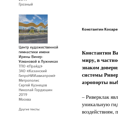
Грозный
Константин Косаре
Центр художественной
Константин Ва
гимнастики имени
Ирины Винер-
миру, в частно
Усмановой в Лужниках
ТПО «Прайд»
знаком довери
ЗАО «Казанский
системы
Ривер
ГипроНИИавиапром»
Метрополис
аэропорты вы
Сергей Кузнецов
Николай Гордюшин
2019
– Риверклак яв
Москва
уникальную ги
Другие тексты:
воздействиям, 