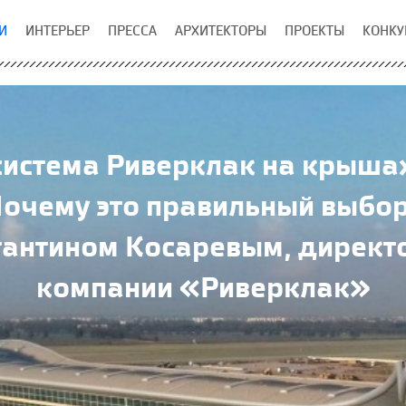
И
ИНТЕРЬЕР
ПРЕССА
АРХИТЕКТОРЫ
ПРОЕКТЫ
КОНКУ
система Риверклак на крышах
очему это правильный выбо
тантином Косаревым, директ
компании «Риверклак»