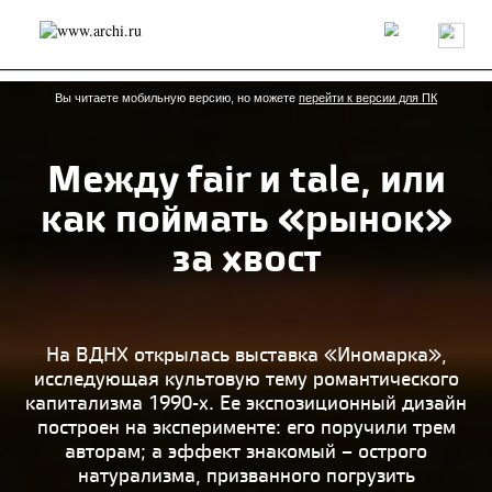
Россия
Мир
Технологии
Интерьер
Пресса
Архитекторы
Проекты
Конкурсы
События
Книги
Вакансии
Вы читаете мобильную версию, но можете
перейти к версии для ПК
Между fair и tale, или
send.project
Анонсы конкурсов
Блог
как поймать «рынок»
Журнал
Интервью
Исследование
Мнение
Обзор
Объект
Результаты конкурса
за хвост
Репортаж
Рецензия
Архитектура
Выставка
Дизайн
Иностранцы в России
Интерьер
Книги
Наследие
Образование
Урбанистика
Эко
На ВДНХ открылась выставка «Иномарка»,
исследующая культовую тему романтического
капитализма 1990-х. Ее экспозиционный дизайн
построен на эксперименте: его поручили трем
авторам; а эффект знакомый – острого
натурализма, призванного погрузить