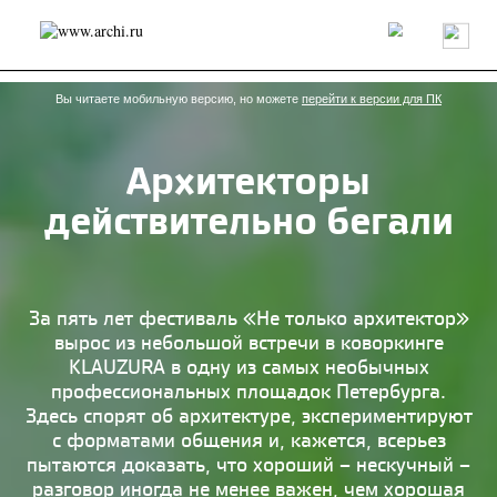
Россия
Мир
Технологии
Интерьер
Пресса
Архитекторы
Проекты
Конкурсы
События
Книги
Вакансии
Вы читаете мобильную версию, но можете
перейти к версии для ПК
Архитекторы
send.project
Анонсы конкурсов
Блог
действительно бегали
Журнал
Интервью
Исследование
Мнение
Обзор
Объект
Результаты конкурса
Репортаж
Рецензия
Архитектура
Выставка
Дизайн
Иностранцы в России
Интерьер
За пять лет фестиваль «Не только архитектор»
Книги
Наследие
Образование
Урбанистика
вырос из небольшой встречи в коворкинге
Эко
KLAUZURA в одну из самых необычных
профессиональных площадок Петербурга.
Здесь спорят об архитектуре, экспериментируют
с форматами общения и, кажется, всерьез
пытаются доказать, что хороший – нескучный –
разговор иногда не менее важен, чем хорошая