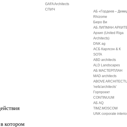
GAFA Architects
СПИЧ
АБ «Гордеев – Деми
Rhizome
Бюро Ви
АБ ЛИПМАН АРХИТ
Архип (United Riga
Architects)
DNK ag
АСБ Карлсон & К
SOTA
ABD architects
ALD Landscapes
АБ МАСТЕРПЛАН
MAD architects
ABOVE ARCHITECT
′nefa′architects′
Горпроект
CONTINUUM
АБ AQ
действия
TIMZ.MOSCOW
UNK corporate interio
 в котором