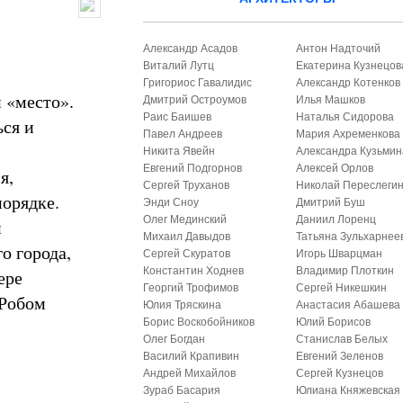
Александр Асадов
Антон Надточий
Виталий Лутц
Екатерина Кузнецов
Григориос Гавалидис
Александр Котенков
 «место».
Дмитрий Остроумов
Илья Машков
Раис Баишев
Наталья Сидорова
ься и
Павел Андреев
Мария Ахременкова
Никита Явейн
Александра Кузьмин
Евгений Подгорнов
Алексей Орлов
я,
Сергей Труханов
Николай Переслеги
порядке.
Энди Сноу
Дмитрий Буш
Олег Мединский
Даниил Лоренц
и
Михаил Давыдов
Татьяна Зульхарнее
о города,
Сергей Скуратов
Игорь Шварцман
Константин Ходнев
Владимир Плоткин
ере
Георгий Трофимов
Сергей Никешкин
 Робом
Юлия Тряскина
Анастасия Абашева
Борис Воскобойников
Юлий Борисов
Олег Богдан
Станислав Белых
Василий Крапивин
Евгений Зеленов
Андрей Михайлов
Сергей Кузнецов
Зураб Басария
Юлиана Княжевская