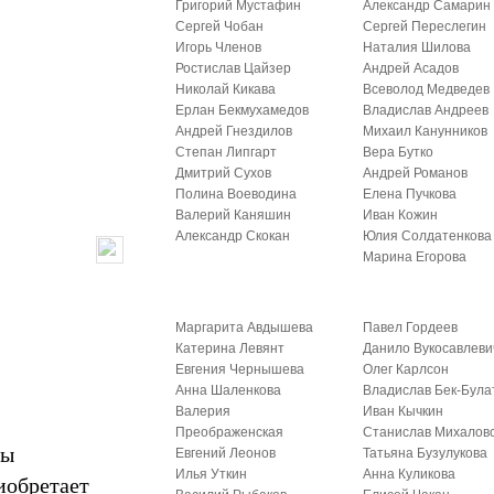
Григорий Мустафин
Александр Самарин
Сергей Чобан
Сергей Переслегин
Игорь Членов
Наталия Шилова
Ростислав Цайзер
Андрей Асадов
Николай Кикава
Всеволод Медведев
Ерлан Бекмухамедов
Владислав Андреев
Андрей Гнездилов
Михаил Канунников
Степан Липгарт
Вера Бутко
Дмитрий Сухов
Андрей Романов
Полина Воеводина
Елена Пучкова
Валерий Каняшин
Иван Кожин
Александр Скокан
Юлия Солдатенкова
Марина Егорова
Маргарита Авдышева
Павел Гордеев
Катерина Левянт
Данило Вукосавлеви
Евгения Чернышева
Олег Карлсон
Анна Шаленкова
Владислав Бек-Була
Валерия
Иван Кычкин
Преображенская
Станислав Михалов
бы
Евгений Леонов
Татьяна Бузулукова
Илья Уткин
Анна Куликова
иобретает