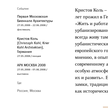
Кристов Коль –
Событие:
лет прожил в Ге
Первая Московская
Биеннале Архитектуры
«Жить и работа
27.05.2008 – 22.06.2008 /
урбанизированно
фестиваль
всегда живу там
Кристов Коль
урбанистически
(Christoph Kohl, Krier
Kohl Architekten),
европейского г
Германия
мнению, в опыт
27.05.2008 / лекция
современному а
АРХ МОСКВА 2008
особую атмосфе
27.05.2008 – 01.06.2008 /
выставка
их и развить».
замки, традици
Где:
как историческ
Россия, Москва