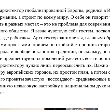
 архитектор глобализированной Европы, родился в И
рмании, а строит по всему миру. О себе он говорит 
ть в разных местах – это не проблема для современ
го общества. Я везде чувствую себя гостем, поскол
, где работаю». Архитектор занимается, главным об
ми проектами, причем он стойкий сторонник старо
орода и вообще поклонник традиций, поскольку, по 
е предшествующих поколений уже есть все те ценны
рхитектору нужно лишь переосмыслить их. Важно 
ру европейских городов, их простой план, а потом 
 Его проекты зачастую «воссоздают» средневековые 
онную невысокую застройку в национальном духе и
ие.