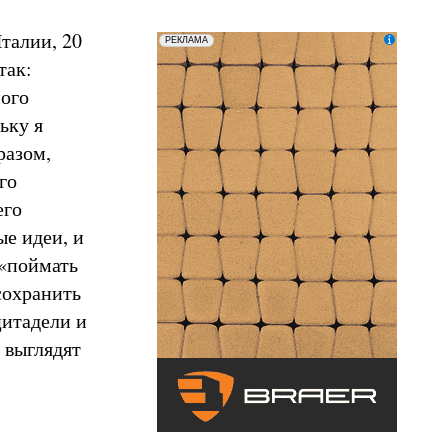
талии, 20
erid: LatgCAXLX
ООО «ТД БРАЕР»
РЕКЛАМА
так:
ного
ьку я
разом,
го
его
е идеи, и
«поймать
сохранить
цитадели и
 выглядят