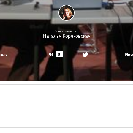
Автор текста:
Наталья Коряковская
таж
Ино
0