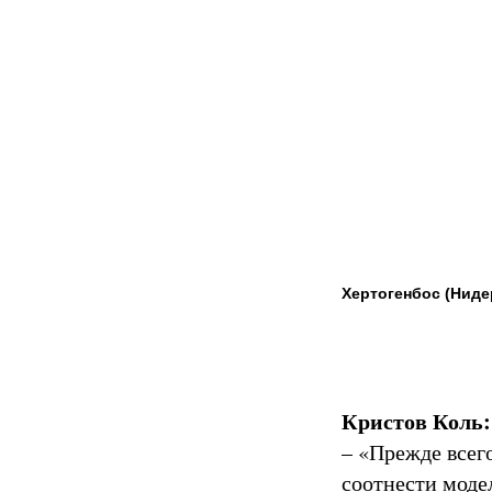
Хертогенбос (Нид
Кристов Коль:
– «Прежде всег
соотнести моде