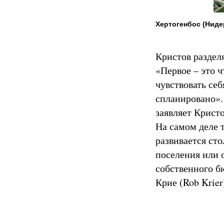
Хертогенбос (Нид
Кристов раздел
«Первое – это ч
чувствовать себ
спланировано». 
заявляет Крист
На самом деле т
развивается сто
поселения или 
собственного бю
Крие (Rob Krier