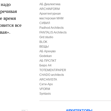
 надо
АБ Диалектика
ARCHINFORM
оречивая
Архитектурная
ше время
мастерская МАМ
СИВИЛ
овится все
Padhod Architects
вая».
FANTALIS Architects
Grd:studio
BLOK
ВЕЩЬ!
АБ Архнуво
Godekan
АБ ПРСПКТ
Бюро А4
TOTEMENT/PAPER
CHADO architects
ARCHIVISTA
Сити-Арх
VFORM
Syntaxis
АРХИТЕКТОРЫ