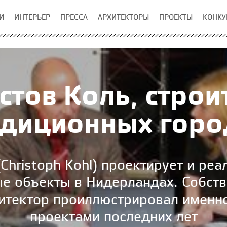
И
ИНТЕРЬЕР
ПРЕССА
АРХИТЕКТОРЫ
ПРОЕКТЫ
КОНКУ
стов Коль, строи
адиционных горо
Christoph Kohl) проектирует и ре
ые объекты в Нидерландах. Собст
итектор проиллюстрировал именн
проектами последних лет