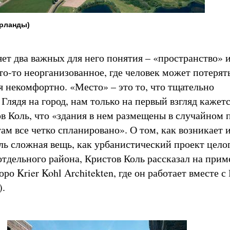
ерланды)
яет два важных для него понятия – «пространство» и
то-то неорганизованное, где человек может потерят
я некомфортно. «Место» – это то, что тщательно
Глядя на город, нам только на первый взгляд кажетс
ов Коль, что «здания в нем размещены в случайном 
ам все четко спланировано». О том, как возникает 
ль сложная вещь, как урбанистический проект целог
отдельного района, Кристов Коль рассказал на прим
ро Krier Kohl Architekten, где он работает вместе с
).