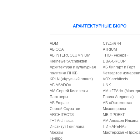
АРХИТЕКТУРНЫЕ БЮРО
ADM
Студия 44
АБ ОСА
ATRIUM
АБ INTERCOLUMNIUM
ТПО «Резерв»
Kleinewelt Architekten
DBA-GROUP
Архитектура и культурная
АБ Липгарт и Герт
политика ПНКБ
Четвертое измерен
KPLN («Крупный план»)
VOX architects
АБ ASADOV
UNK
АМ Сергей Киселев и
АМ «ГРАН» (Мастер
Партнеры
Павла Андреева)
АБ Empate
АБ «Остоженка»
Сергей Скуратов
Мезонпроект
ARCHITECTS
МВ-ПРОЕКТ
T+T Architects
АМ Алексея Ильина
Институт Генплана
ПИ «АРЕНА»
Москвы
Мастерская «Прохр
Генпро