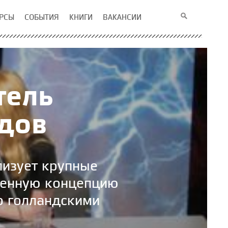
РСЫ
СОБЫТИЯ
КНИГИ
ВАКАНСИИ
тель
дов
ализует крупные
венную концепцию
о голландскими