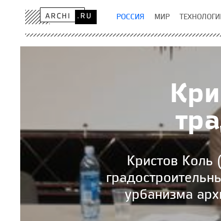
РОССИЯ
МИР
ТЕХНОЛОГИ
Кри
тр
Кристов Коль (
градостроительн
урбанизма арх