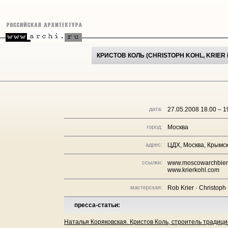
КРИСТОВ КОЛЬ (CHRISTOPH KOHL, KRIER
дата:
27.05.2008 18.00 – 1
город:
Москва
адрес:
ЦДХ, Москва, Крымск
ссылки:
www.moscowarchbien
www.krierkohl.com
мастерская:
Rob Krier · Christoph 
пресса-статьи:
Наталья Коряковская. Кристов Коль, строитель традици