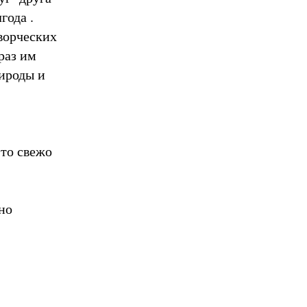
года .
творческих
раз им
рироды и
это свежо
но