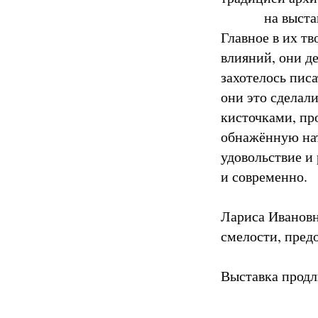
на выставке п
Главное в их т
влияний, они де
захотелось писа
они это сделали
кисточками, пр
обнажённую нат
удовольствие и 
и современно.
Лариса Ивановн
смелости, пред
Выставка продл