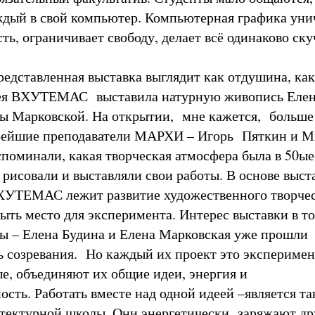
дый в свой компьютер. Компьютерная графика уни
ть, ограничивает свободу, делает всё одинаково ск
редставленная выставка выглядит как отдушина, как
рея ВХУТЕМАС выставила натурную живопись Еле
ы Марковской. На открытии, мне кажется, больше
арейшие преподаватели МАРХИ – Игорь Пяткин и 
поминали, какая творческая атмосфера была в 50ые
 рисовали и выставляли свои работы. В основе выст
ХУТЕМАС лежит развитие художественного творчес
ыть место для эксперимента. Интерес выставки в то
 – Елена Будина и Елена Марковская уже прошли
ь созревания. Но каждый их проект это эксперимент
ые, объединяют их общие идеи, энергия и
сть. Работать вместе над одной идеей –является та
тектурной школы. Они энергетически заряжают др