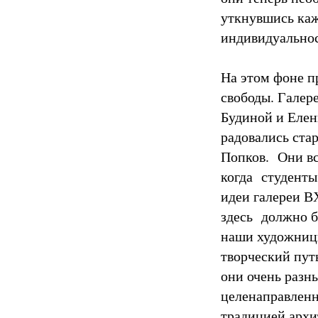
уткнувшись каж
индивидуальнос
На этом фоне п
свободы. Гале
Будиной и Елен
радовались ст
Попков. Они вс
когда студенты
идеи галереи В
здесь должно б
наши художницы
творческий пут
они очень разн
целенаправленно
традицией архи