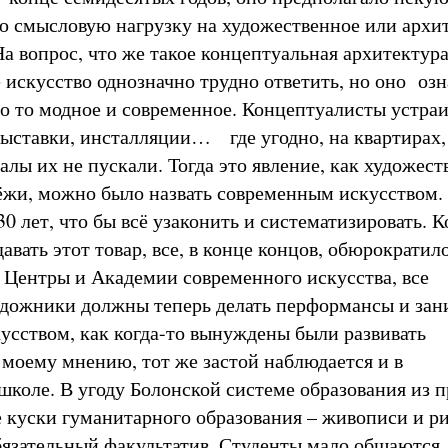
 смысловую нагрузку на художественное или архи
На вопрос, что же такое концептуальная архитектур
 искусство однозначно трудно ответить, но оно озн
то то модное и современное. Концептуалисты устра
ыставки, инсталляции… где угодно, на квартирах, 
алы их не пускали. Тогда это явление, как художес
жи, можно было назвать современным искусством.
0 лет, что бы всё узаконить и систематизировать. К
вать этот товар, все, в конце концов, обюрократил
 Центры и Академии современного искусства, все
удожники должны теперь делать перформансы и за
усством, как когда-то вынуждены были развивать
 моему мнению, тот же застой наблюдается и в
школе. В угоду Болонской системе образования из 
 куски гуманитарного образования – живописи и ри
бязательный факультатив. Студенты мало общаются,