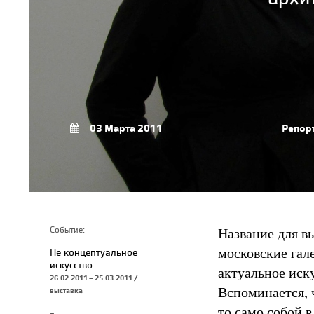
03 Марта 2011
Репор
Название для в
Событие:
московские гал
Не концептуальное
искусство
актуальное иску
26.02.2011 – 25.03.2011 /
Вспоминается, 
выставка
то само собой 