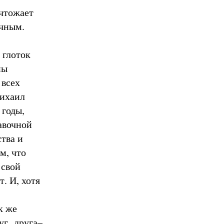
чтожает
учным.
 глоток
ны
 всех
Михаил
 годы,
авочной
тва и
м, что
 свой
. И, хотя
к же
уг друга–