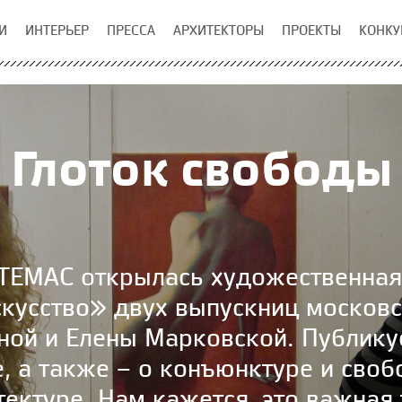
И
ИНТЕРЬЕР
ПРЕССА
АРХИТЕКТОРЫ
ПРОЕКТЫ
КОНКУ
Глоток свободы
УТЕМАС открылась художественная
скусство» двух выпускниц московс
ной и Елены Марковской. Публикуе
, а также – о конъюнктуре и своб
тектуре. Нам кажется, это важная 