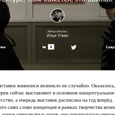
Автор текста:
Илья Уткин
таж
Совр
0
ыставки живописи возникло не случайно. Оказалось,
ереи сейчас выставляют в основном концептуальное
сство, а очередь выставок расписана на год вперёд.
что само слово концепция в рамках творчества возн
в конце семидесятых годов, оно предполагало неку