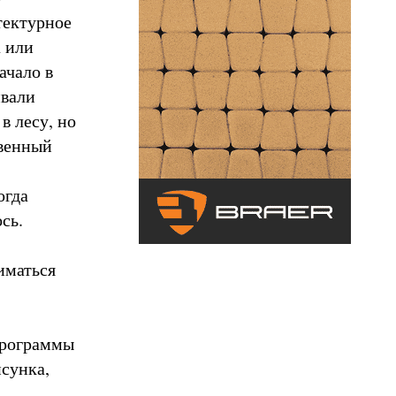
тектурное
а или
ачало в
ивали
в лесу, но
твенный
огда
ось.
ниматься
программы
сунка,