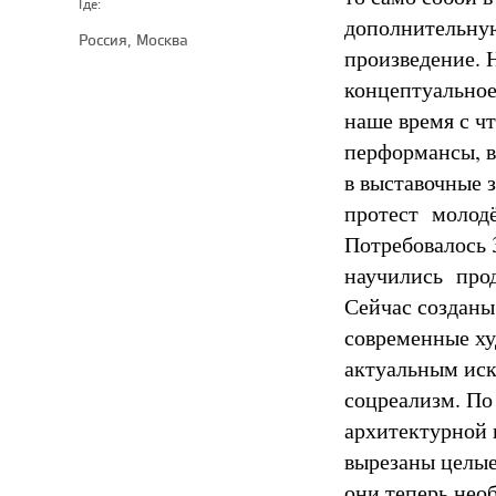
Где:
дополнительную
Россия, Москва
произведение. 
концептуальное
наше время с ч
перформансы, в
в выставочные з
протест молодё
Потребовалось 3
научились прода
Сейчас созданы
современные х
актуальным иск
соцреализм. По
архитектурной 
вырезаны целые
они теперь нео