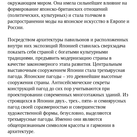
окружающим миром. Она имела сильнейшее влияние на
формирование японско-британских отношений
(политических, культурных) и стала толчком в
распространении моды на японское искусство в Европе и
России.
Посредством архитектуры павильонов и расположенных
внутри них экспозиций Японией ставилась сверхзадача
показать себя страной с богатыми культурными
традициями, предъявить модернизацию страны в
качестве закономерного этапа развития. Центральным
выставочным сооружением Японии стала трехъярусная
пагода. Японские пагоды – это древнейшие высотные
сооружения страны. Антисейсмические секреты
конструкций пагод до сих пор учитываются при
проектировании современных многоэтажных зданий. Из
строящихся в Японии двух-, трех-, пяти- и семиярусных
пагод своей соразмерностью и совершенством
художественной формы, безусловно, выделяются
трехъярусные пагоды. Именно они являются
общепризнанным символом красоты и гармонии в
архитектуре.