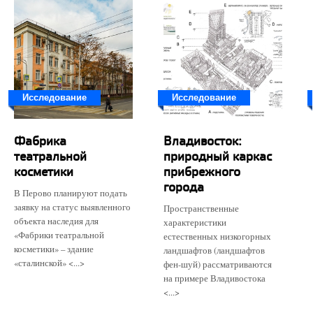
Исследование
Исследование
Фабрика
Владивосток:
театральной
природный каркас
косметики
прибрежного
города
В Перово планируют подать
заявку на статус выявленного
Пространственные
объекта наследия для
характеристики
«Фабрики театральной
естественных низкогорных
косметики» – здание
ландшафтов (ландшафтов
«сталинской» <...>
фен-шуй) рассматриваются
на примере Владивостока
<...>