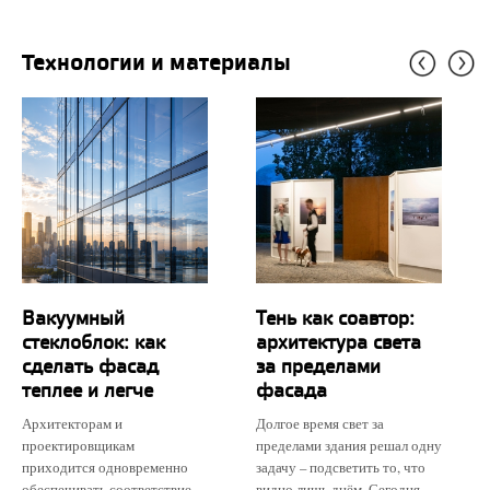
Технологии и материалы
Вакуумный
Тень как соавтор:
стеклоблок: как
архитектура света
сделать фасад
за пределами
теплее и легче
фасада
Архитекторам и
Долгое время свет за
проектировщикам
пределами здания решал одну
приходится одновременно
задачу – подсветить то, что
обеспечивать соответствие
видно лишь днём. Сегодня