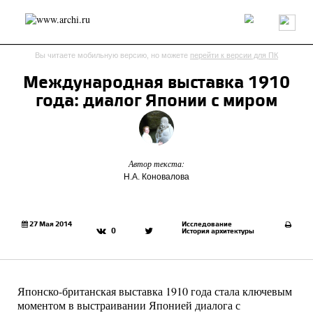
Россия
Мир
Технологии
Интерьер
Пресса
Архитекторы
Вы читаете мобильную версию, но можете
перейти к версии для ПК
Проекты
Конкурсы
События
Книги
Вакансии
Международная выставка 1910
года: диалог Японии с миром
send.project
Анонсы конкурсов
Блог
Журнал
Интервью
Исследование
Мнение
Обзор
Объект
Результаты конкурса
Репортаж
Рецензия
Архитектура
Выставка
Автор текста:
Н.А. Коновалова
Дизайн
Иностранцы в России
Интерьер
Книги
Наследие
Образование
Урбанистика
Эко
27 Мая 2014
Исследование
0
История архитектуры
Японско-британская выставка 1910 года стала ключевым
моментом в выстраивании Японией диалога с