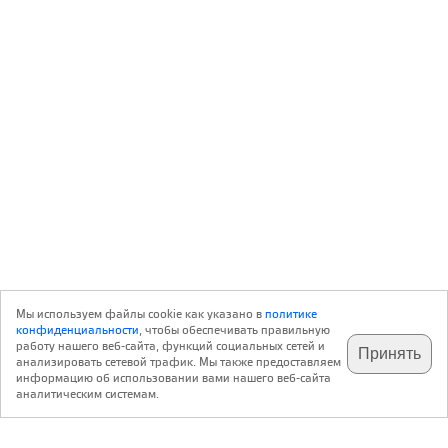
Мы используем файлы cookie как указано в
политике
конфиденциальности
, чтобы обеспечивать правильную
работу нашего веб-сайта, функций социальных сетей и
Принять
анализировать сетевой трафик. Мы также предоставляем
подпишитесь на наш
✕
телеграм @archi_ru
информацию об использовании вами нашего веб-сайта
аналитическим системам.
с 20 июля 1999 г.