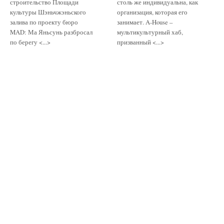
строительство Площади
столь же индивидуальна, как
культуры Шэньчжэньского
организация, которая его
залива по проекту бюро
занимает. A-House –
MAD: Ма Яньсунь разбросал
мультикультурный хаб,
по берегу <...>
призванный <...>