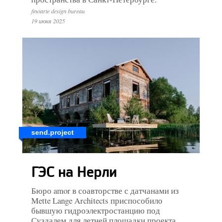
finoarte design bureau
19 июня 2025
send.project
ГЭС на Нерли
Бюро amor в соавторстве с датчанами из
Mette Lange Architects приспособило
бывшую гидроэлектростанцию под
Суздалем для летней площадки проекта