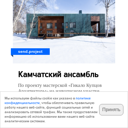
send.project
Камчатский ансамбль
По проекту мастерской «Гикало Купцов
Архитекторы» на живописном участке
Камчатки построен загородный комплекс:
Мы используем файлы cookie как указано в
политике
он состоит из двух вилл и нескольких
конфиденциальности
, чтобы обеспечивать правильную
хозяйственных и вспомогательных
работу нашего веб-сайта, функций социальных сетей и
Принять
анализировать сетевой трафик. Мы также предоставляем
построек. Вашему вниманию – рассказ об
информацию об использовании вами нашего веб-сайта
одной из вилл, а также бонус – павильон
аналитическим системам.
над тандыром, который архитекторы