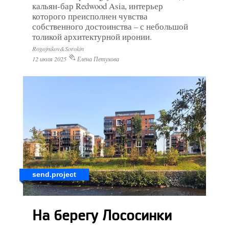
кальян-бар Redwood Asia, интерьер
которого преисполнен чувства
собственного достоинства – с небольшой
толикой архитектурной иронии.
Rogojnikov&Sorokin
12 июля 2025
Елена Петухова
send.project
На берегу Лососинки