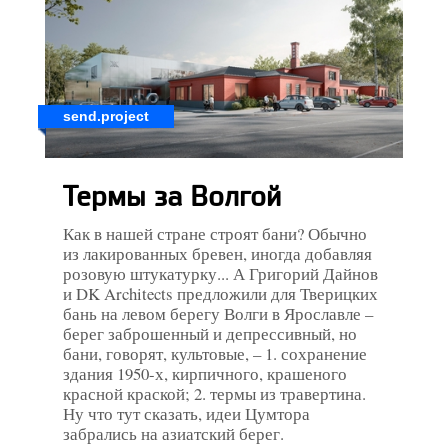
send.project
Термы за Волгой
Как в нашей стране строят бани? Обычно
из лакированных бревен, иногда добавляя
розовую штукатурку... А Григорий Дайнов
и DK Architects предложили для Тверицких
бань на левом берегу Волги в Ярославле –
берег заброшенный и депрессивный, но
бани, говорят, культовые, – 1. сохранение
здания 1950-х, кирпичного, крашеного
красной краской; 2. термы из травертина.
Ну что тут сказать, идеи Цумтора
забрались на азиатский берег.