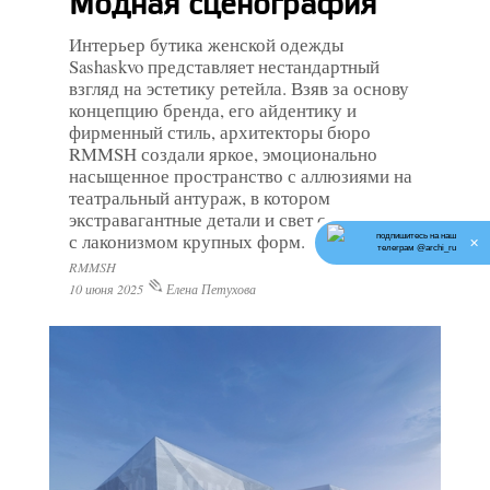
Модная сценография
Интерьер бутика женской одежды
Sashaskvo представляет нестандартный
взгляд на эстетику ретейла. Взяв за основу
концепцию бренда, его айдентику и
фирменный стиль, архитекторы бюро
RMMSH создали яркое, эмоционально
насыщенное пространство с аллюзиями на
театральный антураж, в котором
экстравагантные детали и свет сочетаются
с лаконизмом крупных форм.
подпишитесь на наш
✕
телеграм @archi_ru
RMMSH
10 июня 2025
Елена Петухова