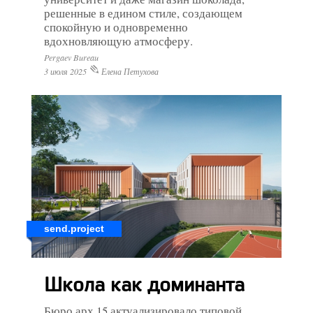
решенные в едином стиле, создающем
спокойную и одновременно
вдохновляющую атмосферу.
Pergaev Bureau
3 июля 2025
Елена Петухова
send.project
Школа как доминанта
Бюро арх.15 актуализировало типовой