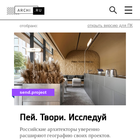
РОССИЯ
МИР
ТЕХНОЛОГИИ
открыть версию для ПК
отобрано:
ИНТЕРЬЕР
ПРЕССА
АРХИТЕКТОРЫ
ПРОЕКТЫ
КОНКУРСЫ
СОБЫТИЯ
КНИГИ
ВАКАНСИИ
send.project
Пей. Твори. Исследуй
Российские архитекторы уверенно
расширяют географию своих проектов.