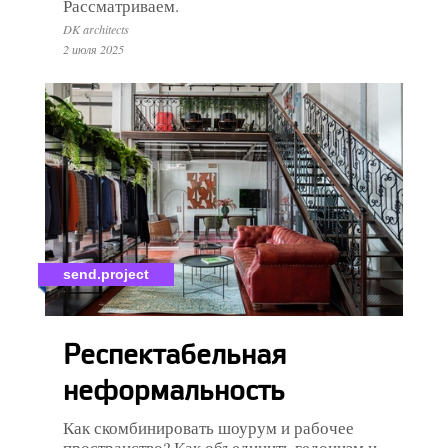
Рассматриваем.
DK architects
2 июля 2025
send.project
Респектабельная
неформальность
Как скомбинировать шоурум и рабочее
пространство? Как объединить гедонизм и