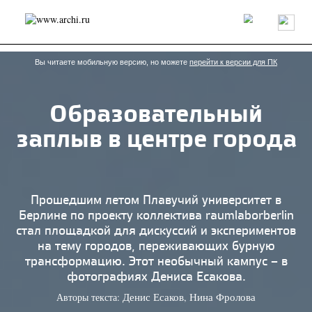
Россия
Мир
Технологии
Интерьер
Пресса
Архитекторы
Проекты
Конкурсы
События
Книги
Вакансии
Вы читаете мобильную версию, но можете
перейти к версии для ПК
Образовательный
send.project
Анонсы конкурсов
Блог
заплыв в центре города
Журнал
Интервью
Исследование
Мнение
Обзор
Объект
Результаты конкурса
Репортаж
Рецензия
Архитектура
Выставка
Дизайн
Иностранцы в России
Интерьер
Прошедшим летом Плавучий университет в
Книги
Наследие
Образование
Урбанистика
Берлине по проекту коллектива raumlaborberlin
Эко
стал площадкой для дискуссий и экспериментов
на тему городов, переживающих бурную
трансформацию. Этот необычный кампус – в
фотографиях Дениса Есакова.
Авторы текста:
,
Денис Есаков
Нина Фролова