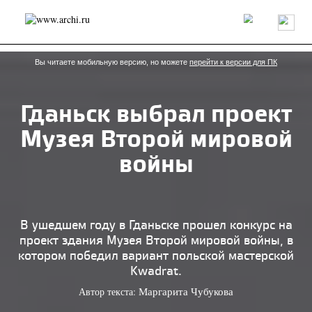
Россия
Мир
Технологии
Интерьер
Пресса
Архитекторы
Проекты
Конкурсы
События
Книги
Вакансии
Вы читаете мобильную версию, но можете
перейти к версии для ПК
Гданьск выбрал проект
send.project
Анонсы конкурсов
Блог
Музея Второй мировой
Журнал
Интервью
Исследование
Мнение
Обзор
Объект
Результаты конкурса
войны
Репортаж
Рецензия
Архитектура
Выставка
Дизайн
Иностранцы в России
Интерьер
Книги
Наследие
Образование
Урбанистика
Эко
В ушедшем году в Гданьске прошел конкурс на
проект здания Музея Второй мировой войны, в
котором победил вариант польской мастерской
Kwadrat.
Автор текста:
Маргарита Чубукова