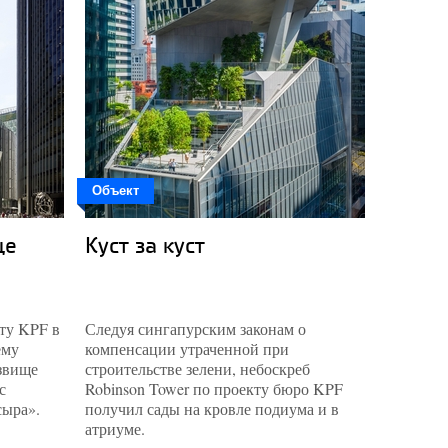
Объект
Объект
це
Куст за куст
«Двор
ту KPF в
Следуя сингапурским законам о
С недавн
ему
компенсации утраченной при
Манхэтт
звище
строительстве зелени, небоскреб
высотны
с
Robinson Tower по проекту бюро KPF
нового 
сыра».
получил сады на кровле подиума и в
комплекс
атриуме.
рядами ж