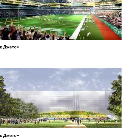
к Джетс»
к Джетс»