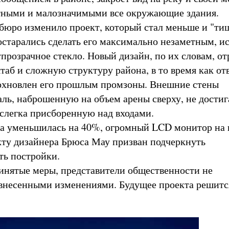
тными и малозначимыми все окружающие здания.
, бюро изменило проект, который стал меньше и "ти
старались сделать его максимально незаметным, и
упрозрачное стекло. Новый дизайн, по их словам, о
аб и сложную структуру района, в то время как от
охновлен его прошлым промзоны. Внешние стены
ль, наброшенную на объем арены сверху, не дост
 слегка присборенную над входами.
а уменьшилась на 40%, огромный LCD монитор на 
кту дизайнера Брюса Мау призван подчеркнуть
ть постройки.
инятые меры, представители общественности не
внесенными изменениями. Будущее проекта решится