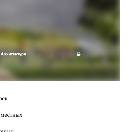
Архитектура
оек
 местных
мощью