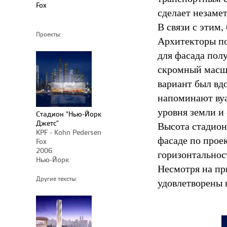
Fox
сделает незаме
В связи с этим
Проекты:
Архитекторы по
для фасада пол
скромный масшт
вариант был вд
напоминают вуа
уровня земли и
Стадион "Нью-Йорк
Джетс"
Высота стадион
KPF - Kohn Pedersen
фасаде по прое
Fox
2006
горизонтальнос
Нью-Йорк
Несмотря на пр
Другие тексты:
удовлетворены 