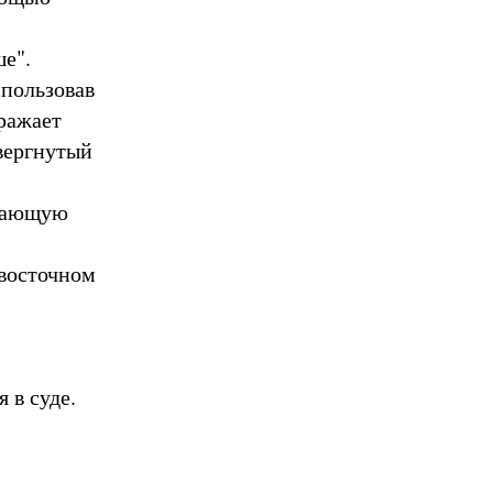
ше".
спользовав
тражает
вергнутый
игающую
восточном
 в суде.