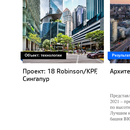
Объект: технологии
Результа
Проект: 18 Robinson/KPF,
Архите
Сингапур
Представ
2021 – п
по высотн
Лучшим н
башня BIG