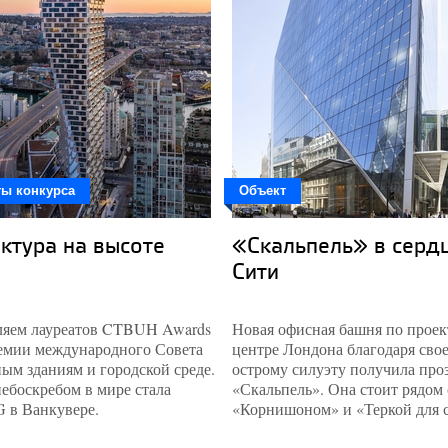
ты конкурса
Объект
ктура на высоте
«Скальпель» в серд
Сити
ляем лауреатов CTBUH Awards
Новая офисная башня по проек
ремии международного Совета
центре Лондона благодаря сво
ым зданиям и городской среде.
острому силуэту получила про
ебоскребом в мире стала
«Скальпель». Она стоит рядом 
 в Ванкувере.
«Корнишоном» и «Теркой для 