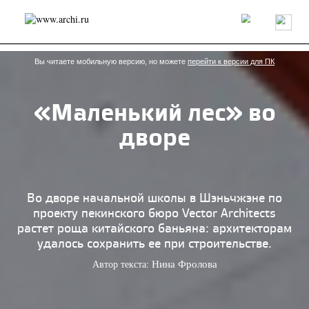
Россия
Мир
Технологии
Интерьер
Пресса
Архитекторы
Проекты
Конкурсы
События
Книги
Вакансии
Вы читаете мобильную версию, но можете
перейти к версии для ПК
«Маленький лес» во
send.project
Анонсы конкурсов
Блог
дворе
Журнал
Интервью
Исследование
Мнение
Обзор
Объект
Результаты конкурса
Репортаж
Рецензия
Архитектура
Выставка
Дизайн
Иностранцы в России
Интерьер
Во дворе начальной школы в Шэньчжэне по
Книги
Наследие
Образование
Урбанистика
проекту пекинского бюро Vector Architects
Эко
растет роща китайского баньяна: архитекторам
удалось сохранить ее при строительстве.
Автор текста:
Нина Фролова