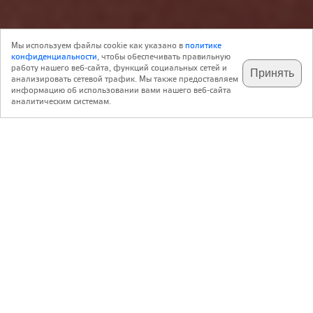
Объект
29 Августа 2024
Мы используем файлы cookie как указано в
политике
16
Архитектура
конфиденциальности
, чтобы обеспечивать правильную
работу нашего веб-сайта, функций социальных сетей и
Принять
анализировать сетевой трафик. Мы также предоставляем
подпишитесь на наш
✕
телеграм @archi_ru
информацию об использовании вами нашего веб-сайта
Участок для строительства отражает историю мегаполиса
аналитическим системам.
Шэньчжэнь – ответа КНР тогда еще британскому
Гонконгу (их разделяет залив и сухопутная граница),
созданного в 1979 на месте рыбацкого поселения, а в
наши дни ставшего третьим по числу жителей городом
Китая, крупнейшим экономическим, промышленным,
транспортным центром.