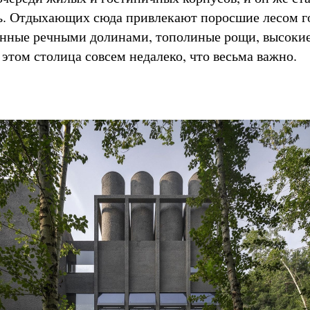
ь. Отдыхающих сюда привлекают поросшие лесом 
енные речными долинами, тополиные рощи, высокие
этом столица совсем недалеко, что весьма важно.