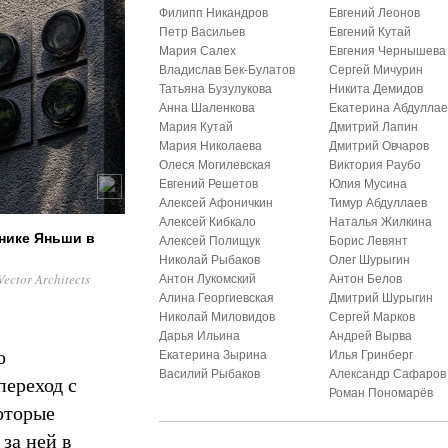
Филипп Никандров
Евгений Леонов
Петр Васильев
Евгений Кутай
Мария Салех
Евгения Чернышева
Владислав Бек-Булатов
Сергей Мичурин
Татьяна Бузулукова
Никита Демидов
Анна Шаленкова
Екатерина Абдуллае
Мария Кутай
Дмитрий Лапин
Мария Николаева
Дмитрий Овчаров
Олеся Могилевская
Виктория Раубо
Евгений Решетов
Юлия Мусина
Алексей Афоничкин
Тимур Абдуллаев
Алексей Кибкало
Наталья Жилкина
чнике Яньши в
Алексей Полищук
Борис Левянт
Николай Рыбаков
Олег Шурыгин
ctor Architects
Антон Лукомский
Антон Белов
Алина Георгиевская
Дмитрий Шурыгин
Николай Миловидов
Сергей Марков
Дарья Ильина
Андрей Вырва
о
Екатерина Зырина
Илья Гринберг
Василий Рыбаков
Александр Сафаров
переход с
Роман Пономарёв
которые
за ней в