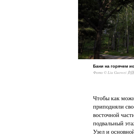
Бани на горячем и
Фото © Liu Guowei 刘
Чтобы как можн
приподняли сво
восточной част
подвальный эта
Узел и основно