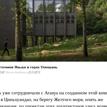
сточнике Яньши в горах Улиншань
国威/ Vector Architects直向建筑
ts уже сотрудничали с Aranya на созданном этой ко
 в Циньхуандао, на берегу Желтого моря, опять же
екинцев: по проектам этих архитекторов здесь возв