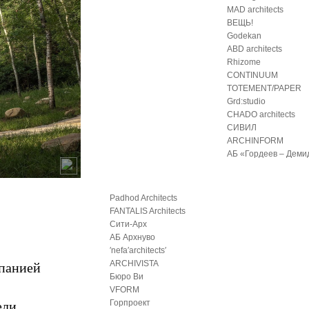
MAD architects
ВЕЩЬ!
Godekan
ABD architects
Rhizome
CONTINUUM
TOTEMENT/PAPER
Grd:studio
CHADO architects
СИВИЛ
ARCHINFORM
АБ «Гордеев – Деми
Padhod Architects
FANTALIS Architects
Сити-Арх
АБ Архнуво
′nefa′architects′
мпанией
ARCHIVISTA
Бюро Ви
VFORM
ели
Горпроект