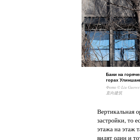
Бани на горяч
горах Улиншан
Фото © Liu Guowei
直向建筑
Вертикальная о
застройки, то 
этажа на этаж 
видят один и то