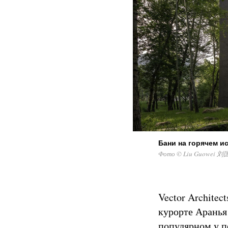
Бани на горячем и
Фото © Liu Guowei 刘
Vector Architec
курорте Аранья
популярном у п