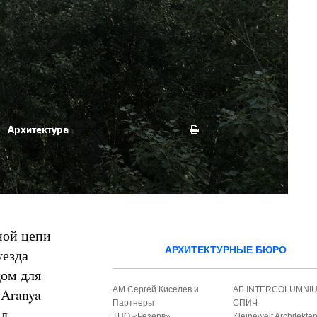
Архитектура
ной цепи
АРХИТЕКТУРНЫЕ БЮРО
уезда
дом для
АМ Сергей Киселев и
АБ INTERCOLUMNI
 Aranya
Партнеры
СПИЧ
ал
ТПО «Резерв»
Kleinewelt Architekte