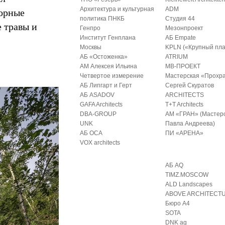
горные
Архитектура и культурная
ADM
политика ПНКБ
Студия 44
 травы и
Генпро
Мезонпроект
Институт Генплана
АБ Empate
Москвы
KPLN («Крупный пла
АБ «Остоженка»
ATRIUM
АМ Алексея Ильина
МВ-ПРОЕКТ
Четвертое измерение
Мастерская «Прохр
АБ Липгарт и Герт
Сергей Скуратов
АБ ASADOV
ARCHITECTS
GAFA Architects
T+T Architects
DBA-GROUP
АМ «ГРАН» (Мастер
UNK
Павла Андреева)
АБ ОСА
ПИ «АРЕНА»
VOX architects
АБ AQ
TIMZ.MOSCOW
ALD Landscapes
ABOVE ARCHITECT
Бюро А4
SOTA
DNK ag