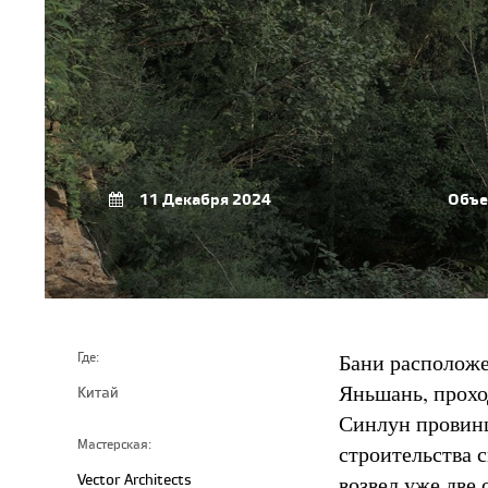
11 Декабря 2024
Объе
Бани расположе
Где:
Яньшань, прохо
Китай
Синлун провинц
Мастерская:
строительства с
Vector Architects
возвел уже две