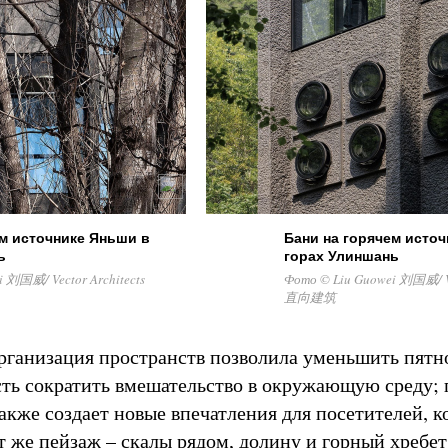
ем источнике Яньши в
Бани на горячем исто
ь
горах Улиншань
 刘国威/ Vector Architects
Фото © Liu Guowei 刘国威/ Ve
直向建筑
рганизация пространств позволила уменьшить пятн
есть сократить вмешательство в окружающую среду; 
также создает новые впечатления для посетителей, 
т же пейзаж – скалы рядом, долину и горный хребет 