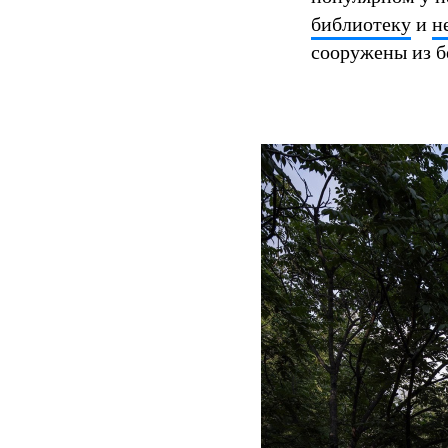
библиотеку
и
н
сооружены из б