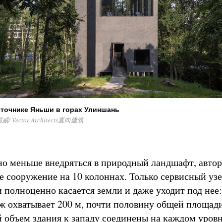
сточнике Яньши в горах Улиншань
国威/ Vector Architects直向建筑
о меньше внедряться в природный ландшафт, автор
е сооружение на 10 колоннах. Только сервисный узе
и полноценно касается земли и даже уходит под нее:
ж охватывает 200 м, почти половину общей площади
й объем здания к западу соединены на каждом уров