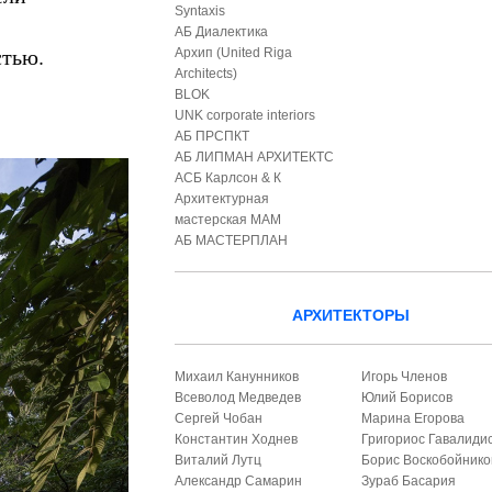
Syntaxis
АБ Диалектика
стью.
Архип (United Riga
Architects)
BLOK
UNK corporate interiors
АБ ПРСПКТ
АБ ЛИПМАН АРХИТЕКТС
АСБ Карлсон & К
Архитектурная
мастерская МАМ
АБ МАСТЕРПЛАН
АРХИТЕКТОРЫ
Михаил Канунников
Игорь Членов
Всеволод Медведев
Юлий Борисов
Сергей Чобан
Марина Егорова
Константин Ходнев
Григориос Гавалиди
Виталий Лутц
Борис Воскобойнико
Александр Самарин
Зураб Басария