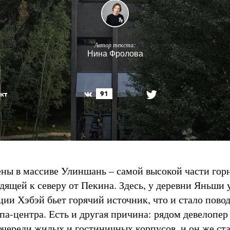
Автор текста:
Нина Фролова
кт
91
ны в массиве Улиншань – самой высокой части гор
дящей к северу от Пекина. Здесь, у деревни Яньши 
ии Хэбэй бьет горячий источник, что и стало пово
па-центра. Есть и другая причина: рядом девелопер
 очереди жилых и гостиничных корпусов, и он же ст