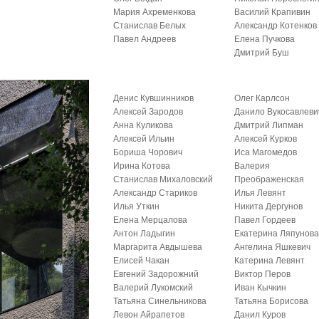
Мария Ахременкова
Василий Крапивин
Станислав Белых
Александр Котенков
Павел Андреев
Елена Пучкова
Дмитрий Буш
Денис Кувшинников
Олег Карлсон
Алексей Зародов
Данило Вукосавлеви
Анна Куликова
Дмитрий Липман
Алексей Ильин
Алексей Курков
Бориша Чорович
Иса Магомедов
Ирина Котова
Валерия
Станислав Михаловский
Преображенская
Александр Стариков
Илья Левянт
Илья Уткин
Никита Дергунов
Елена Мерцалова
Павел Гордеев
Антон Ладыгин
Екатерина Ляпунов
Маргарита Авдышева
Ангелина Яшкевич
Елисей Чакан
Катерина Левянт
Евгений Задорожний
Виктор Перов
Валерий Лукомский
Иван Кычкин
Татьяна Синельникова
Татьяна Борисова
Левон Айрапетов
Данил Куров