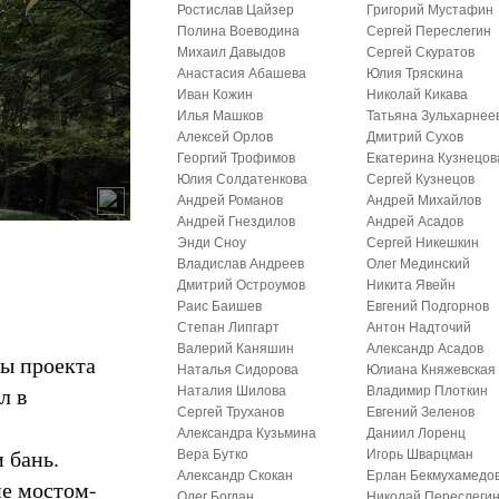
Ростислав Цайзер
Григорий Мустафин
Полина Воеводина
Сергей Переслегин
Михаил Давыдов
Сергей Скуратов
Анастасия Абашева
Юлия Тряскина
Иван Кожин
Николай Кикава
Илья Машков
Татьяна Зульхарнее
Алексей Орлов
Дмитрий Сухов
Георгий Трофимов
Екатерина Кузнецов
Юлия Солдатенкова
Сергей Кузнецов
Андрей Романов
Андрей Михайлов
Андрей Гнездилов
Андрей Асадов
Энди Сноу
Сергей Никешкин
Владислав Андреев
Олег Мединский
Дмитрий Остроумов
Никита Явейн
Раис Баишев
Евгений Подгорнов
Степан Липгарт
Антон Надточий
Валерий Каняшин
Александр Асадов
ы проекта
Наталья Сидорова
Юлиана Княжевская
л в
Наталия Шилова
Владимир Плоткин
Сергей Труханов
Евгений Зеленов
Александра Кузьмина
Даниил Лоренц
 бань.
Вера Бутко
Игорь Шварцман
Александр Скокан
Ерлан Бекмухамедо
не мостом-
Олег Богдан
Николай Переслеги