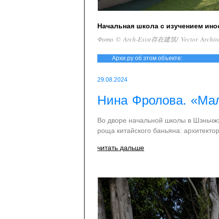
Начальная школа с изучением ин
Фото © Arch-Exist存在建筑/ Vector Arch
Архи.ру об этом объекте:
29.08.2024
Нина Фролова. «Мал
Во дворе начальной школы в Шэньчжэн
роща китайского баньяна: архитектор
читать дальше