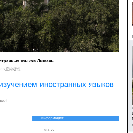
остранных языков Лиюань
itects直向建筑
изучением иностранных языков
hool
информация:
статус