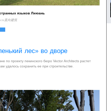
остранных языков Лиюань
itects直向建筑
енький лес» во дворе
е по проекту пекинского бюро Vector Architects растет
ам удалось сохранить ее при строительстве.