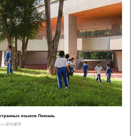
остранных языков Лиюань
itects直向建筑