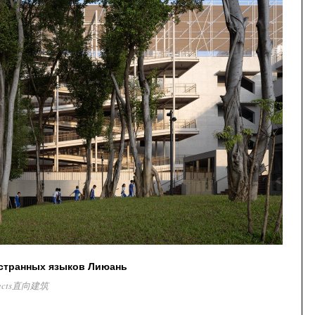
остранных языков Лиюань
itects直向建筑