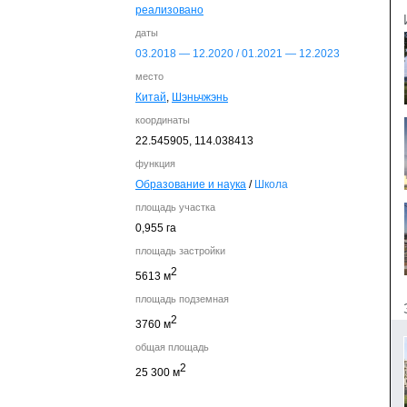
реализовано
даты
03.
2018
— 12.
2020
/ 01.
2021
— 12.
2023
место
Китай
,
Шэньчжэнь
координаты
22.545905,
114.038413
функция
Образование и наука
/
Школа
площадь участка
0,955 га
площадь застройки
2
5613 м
площадь подземная
2
3760 м
общая площадь
2
25 300 м