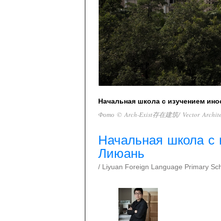
Начальная школа с изучением ин
Фото © Arch-Exist存在建筑/ Vector Arch
Начальная школа с 
Лиюань
/ Liyuan Foreign Language Primary Sc