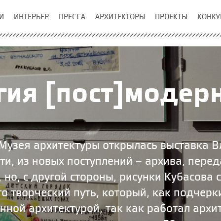
И
ИНТЕРЬЕР
ПРЕССА
АРХИТЕКТОРЫ
ПРОЕКТЫ
КОНКУ
гия [пост]модер
Музея архитектуры открылась выставка 
сти, из новых поступлений – архива, пере
 но, с другой стороны, рисунки Кубасова 
о творческий путь, который, как подчер
енной архитектурой, так как работал архи