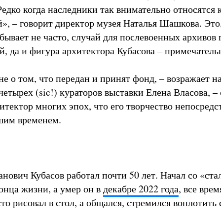
Редко когда наследники так внимательно относятся 
й», – говорит директор музея Наталья Шашкова. Это
бывает не часто, случай для послевоенных архивов 
, да и фигура архитектора Кубасова – примечатель
е о том, что передан и принят фонд, – возражает н
четырех (sic!) кураторов выставки Елена Власова, – 
итектор многих эпох, что его творчество непосредс
ашим временем.
нович Кубасов работал почти 50 лет. Начал со «ст
онца жизни, а умер он в
декабре 2022 года
, все врем
сто рисовал в стол, а общался, стремился воплотить 