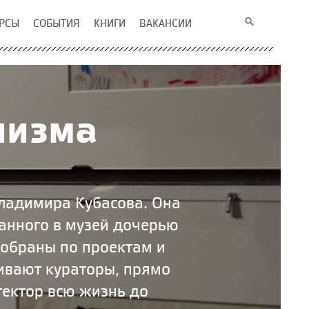
РСЫ
СОБЫТИЯ
КНИГИ
ВАКАНСИИ
низма
Владимира Кубасова. Она
данного в музей дочерью
собраны по проектам и
кивают кураторы, прямо
тектор всю жизнь до