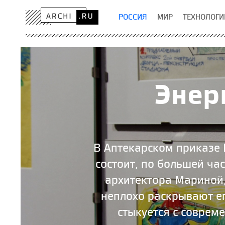
РОССИЯ
МИР
ТЕХНОЛОГИ
Энер
В Аптекарском приказе 
состоит, по большей ча
архитектора Мариной,
неплохо раскрывают ег
стыкуется с соврем