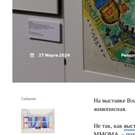
27 Марта 2024
Репор
На выставке Вла
Событие:
живописная.
Не так, как
выс
ММОМА, – похож