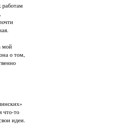
к работам
,
почти
ная.
а мой
она о том,
твенно
алинских»
я что-то
свои идеи.