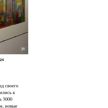
024
нд своего
ились к
а 3000
м, новые