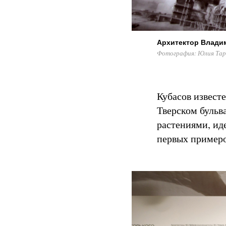
Архитектор Владими
Фотография: Юлия Тар
Кубасов извест
Тверском бульв
растениями, ид
первых примеро