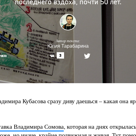
последнего вздоха, почти 50 лет.
Автор текста:
Юлия Тарабарина
таж
3
димира Кубасова сразу диву даешься – какая она яр
тавка Владимира Сомова
, которая на днях открылась
е, но иначе, крайне подвижная и живая. Тут помо