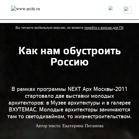
Россия
Мир
Технологии
Интерьер
Пресса
Архитекторы
Проекты
Конкурсы
События
Книги
Вакансии
Вы читаете мобильную версию, но можете
перейти к версии для ПК
Как нам обустроить
send.project
Анонсы конкурсов
Блог
Россию
Журнал
Интервью
Исследование
Мнение
Обзор
Объект
Результаты конкурса
Репортаж
Рецензия
Архитектура
Выставка
Дизайн
Иностранцы в России
Интерьер
В рамках программы NEXT Арх Москвы-2011
Книги
Наследие
Образование
Урбанистика
стартовало две выставки молодых
Эко
архитекторов: в Музее архитектуры и в галерее
ВХУТЕМАС. Молодые архитекторы занимаются
там то светодизайном, то жизнестроительством.
Автор текста:
Екатерина Пеганова