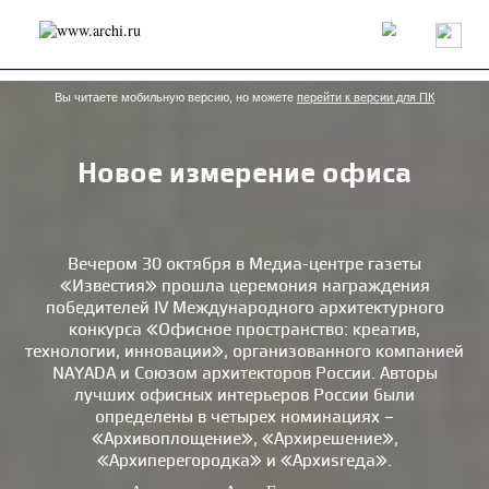
Россия
Мир
Технологии
Интерьер
Пресса
Архитекторы
Проекты
Конкурсы
События
Книги
Вакансии
Вы читаете мобильную версию, но можете
перейти к версии для ПК
Новое измерение офиса
send.project
Анонсы конкурсов
Блог
Журнал
Интервью
Исследование
Мнение
Обзор
Объект
Результаты конкурса
Репортаж
Рецензия
Архитектура
Выставка
Вечером 30 октября в Медиа-центре газеты
«Известия» прошла церемония награждения
Дизайн
Иностранцы в России
Интерьер
победителей IV Международного архитектурного
Книги
Наследие
Образование
Урбанистика
конкурса «Офисное пространство: креатив,
Эко
технологии, инновации», организованного компанией
NAYADA и Союзом архитекторов России. Авторы
лучших офисных интерьеров России были
определены в четырех номинациях –
«Архивоплощение», «Архирешение»,
«Архиперегородка» и «Архиsrеда».