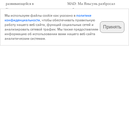
развивающейся в
MAD: Ма Яньсунь разбросал
Краснодарском крае <...>
по берегу <...>
Мы используем файлы cookie как указано в
политике
конфиденциальности
, чтобы обеспечивать правильную
работу нашего веб-сайта, функций социальных сетей и
Принять
анализировать сетевой трафик. Мы также предоставляем
подпишитесь на наш
✕
телеграм @archi_ru
информацию об использовании вами нашего веб-сайта
аналитическим системам.
с 20 июля 1999 г.
Версия для ПК
Пользовательское соглашение