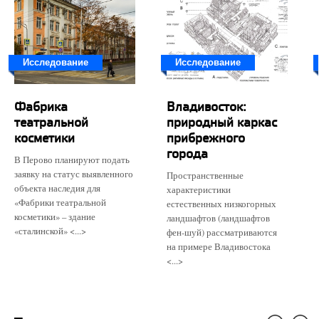
Исследование
Исследование
Фабрика
Владивосток:
театральной
природный каркас
косметики
прибрежного
города
В Перово планируют подать
заявку на статус выявленного
Пространственные
объекта наследия для
характеристики
«Фабрики театральной
естественных низкогорных
косметики» – здание
ландшафтов (ландшафтов
«сталинской» <...>
фен-шуй) рассматриваются
на примере Владивостока
<...>