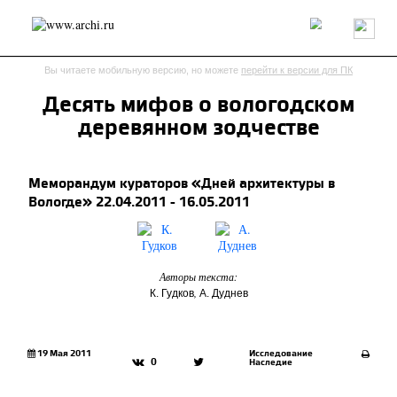
Россия
Мир
Технологии
Интерьер
Пресса
Архитекторы
Вы читаете мобильную версию, но можете
перейти к версии для ПК
Проекты
Конкурсы
События
Книги
Вакансии
Десять мифов о вологодском
деревянном зодчестве
send.project
Анонсы конкурсов
Блог
Журнал
Интервью
Исследование
Мнение
Меморандум кураторов «Дней архитектуры в
Обзор
Объект
Результаты конкурса
Вологде» 22.04.2011 - 16.05.2011
Репортаж
Рецензия
Архитектура
Выставка
Дизайн
Иностранцы в России
Интерьер
Книги
Наследие
Образование
Урбанистика
Эко
Авторы текста:
,
К. Гудков
А. Дуднев
19 Мая 2011
Исследование
0
Наследие