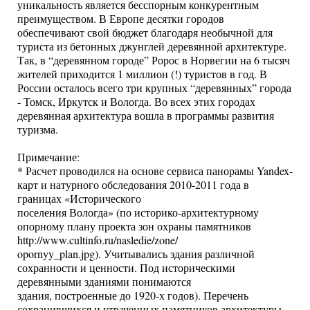
уникальность является бесспорным конкурентным
преимуществом. В Европе десятки городов
обеспечивают свой бюджет благодаря необычной для
туриста из бетонных джунглей деревянной архитектуре.
Так, в “деревянном городе” Ророс в Норвегии на 6 тысяч
жителей приходится 1 миллион (!) туристов в год. В
России осталось всего три крупных “деревянных” города
- Томск, Иркутск и Вологда. Во всех этих городах
деревянная архитектура вошла в программы развития
туризма.
Примечание:
* Расчет проводился на основе сервиса панорамы Yandex-
карт и натурного обследования 2010-2011 года в
границах «Исторического
поселения Вологда» (по историко-архитектурному
опорному плану проекта зон охраны памятников
http://www.cultinfo.ru/nasledie/zone/
opornyy_plan.jpg). Учитывались здания различной
сохранности и ценности. Под историческими
деревянными зданиями понимаются
здания, построенные до 1920-х годов). Перечень
сохранившихся и утраченных памятников архитектуры