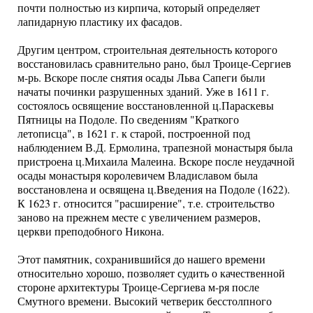
почти полностью из кирпича, который определяет
лапидарную пластику их фасадов.
Другим центром, строительная деятельность которого
восстановилась сравнительно рано, был Троице-Сергиев
м-рь. Вскоре после снятия осады Льва Сапеги были
начаты починки разрушенных зданий. Уже в 1611 г.
состоялось освящение восстановленной ц.Параскевы
Пятницы на Подоле. По сведениям "Краткого
летописца", в 1621 г. к старой, построенной под
наблюдением В.Д. Ермолина, трапезной монастыря была
пристроена ц.Михаила Малеина. Вскоре после неудачной
осады монастыря королевичем Владиславом была
восстановлена и освящена ц.Введения на Подоле (1622).
К 1623 г. относится "расширение", т.е. строительство
заново на прежнем месте с увеличением размеров,
церкви преподобного Никона.
Этот памятник, сохранившийся до нашего времени
относительно хорошо, позволяет судить о качественной
стороне архитектуры Троице-Сергиева м-ря после
Смутного времени. Высокий четверик бесстолпного