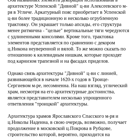
архитектуре Успенской "Дивной" ц-ви Алексеевского м-
ря в Угличе. Аркатурный пояс приобретает в Успенской
ц-ви более традиционную и несколько огрубленную
трактовку. Он украшает только апсиды, его структура
менее ритмична - "целые" вертикальные тяги чередуются
с удлиненными консолями. Кроме того, трактовка
элементов представляется по сравнению с декором
ц.Никона неуверенной и вялой. То же можно сказать по
отношению к килевидным нишкам, которые проходят
под карнизом трапезной и на фасадах приделов.
Однако связь архитектуры "Дивной" ц-ви с линией,
развивающейся в начале 1620-х годов в Троице-
Сергиевом м-ре, несомненна. На наш взгляд, углический
храм, несмотря на его архитектурные достоинства,
является представителем несколько упрощенного
ответвления "троицкой" архитектуры.
Архитектура храмов Ярославского Спасского м-ря и
ц.Николы Надеина, в свою очередь, возможно, получает
продолжение в московской ц.Покрова в Рубцове,
строительство которой, вероятно, приходится на