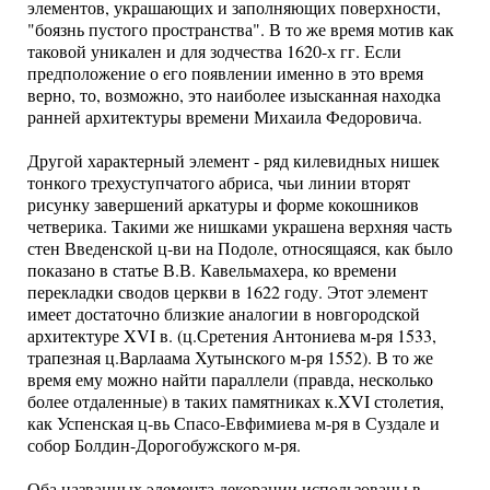
элементов, украшающих и заполняющих поверхности,
"боязнь пустого пространства". В то же время мотив как
таковой уникален и для зодчества 1620-х гг. Если
предположение о его появлении именно в это время
верно, то, возможно, это наиболее изысканная находка
ранней архитектуры времени Михаила Федоровича.
Другой характерный элемент - ряд килевидных нишек
тонкого трехуступчатого абриса, чьи линии вторят
рисунку завершений аркатуры и форме кокошников
четверика. Такими же нишками украшена верхняя часть
стен Введенской ц-ви на Подоле, относящаяся, как было
показано в статье В.В. Кавельмахера, ко времени
перекладки сводов церкви в 1622 году. Этот элемент
имеет достаточно близкие аналогии в новгородской
архитектуре XVI в. (ц.Сретения Антониева м-ря 1533,
трапезная ц.Варлаама Хутынского м-ря 1552). В то же
время ему можно найти параллели (правда, несколько
более отдаленные) в таких памятниках к.XVI столетия,
как Успенская ц-вь Спасо-Евфимиева м-ря в Суздале и
собор Болдин-Дорогобужского м-ря.
Оба названных элемента декорации использованы в