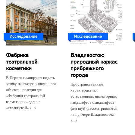
Исследование
Исследование
Фабрика
Владивосток:
театральной
природный каркас
косметики
прибрежного
города
В Перово планируют подать
заявку на статус выявленного
Пространственные
объекта наследия для
характеристики
«Фабрики театральной
естественных низкогорных
косметики» – здание
ландшафтов (ландшафтов
«сталинской» <...>
фен-шуй) рассматриваются
на примере Владивостока
<...>