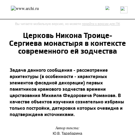
Россия
Мир
Технологии
Интерьер
Пресса
Архитекторы
Вы читаете мобильную версию, но можете
перейти к версии для ПК
Проекты
Конкурсы
События
Книги
Вакансии
Церковь Никона Троице-
Сергиева монастыря в контексте
send.project
Анонсы конкурсов
Блог
современного ей зодчества
Журнал
Интервью
Исследование
Мнение
Обзор
Объект
Результаты конкурса
Задача данного сообщения - рассмотрение
Репортаж
Рецензия
Архитектура
Выставка
архитектуры (в особенности - характерных
Дизайн
Иностранцы в России
Интерьер
элементов фасадной декорации) первых
Книги
Наследие
Образование
Урбанистика
памятников храмового зодчества времени
Эко
царствования Михаила Федоровича Романова. В
качестве объектов изучения сознательно избраны
только постройки, датировка которых очевидна и
подтверждена источниками.
Автор текста:
Ю.В. Тарабарина