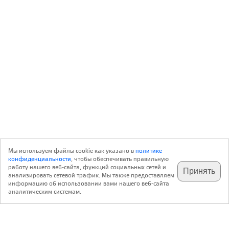
Мы используем файлы cookie как указано в
политике
конфиденциальности
, чтобы обеспечивать правильную
работу нашего веб-сайта, функций социальных сетей и
Принять
анализировать сетевой трафик. Мы также предоставляем
подпишитесь на наш
✕
телеграм @archi_ru
информацию об использовании вами нашего веб-сайта
аналитическим системам.
с 20 июля 1999 г.