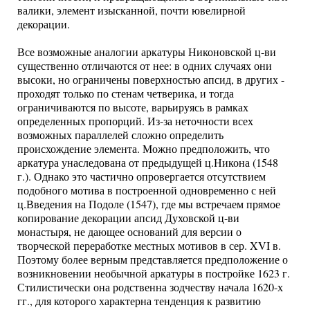
валики, элемент изысканной, почти ювелирной
декорации.
Все возможные аналогии аркатуры Никоновской ц-ви
существенно отличаются от нее: в одних случаях они
высоки, но ограничены поверхностью апсид, в других -
проходят только по стенам четверика, и тогда
ограничиваются по высоте, варьируясь в рамках
определенных пропорций. Из-за неточности всех
возможных параллелей сложно определить
происхождение элемента. Можно предположить, что
аркатура унаследована от предыдущей ц.Никона (1548
г.). Однако это частично опровергается отсутствием
подобного мотива в построенной одновременно с ней
ц.Введения на Подоле (1547), где мы встречаем прямое
копирование декорации апсид Духовской ц-ви
монастыря, не дающее оснований для версии о
творческой переработке местных мотивов в сер. XVI в.
Поэтому более верным представляется предположение о
возникновении необычной аркатуры в постройке 1623 г.
Стилистически она родственна зодчеству начала 1620-х
гг., для которого характерна тенденция к развитию