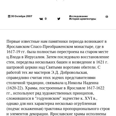
30 Октября 2007
Исследование
0
История архитектуры
Первые известные нам памятники периода возникают в
Ярославском Спасо-Преображенском монастыре, где в
1617-19 гг. была полностью перестроена на старом месте
ц.Входа в Иерусалим. Затем последовало восстановление
стен, переделка нескольких башен и возведение в 1621 г.
шатровой церкви над Святыми воротами обители. С
работой тех же мастеров Э.Д. Добровольская,
справедливо считая этих зодчих представителями
столичной традиции, связывала ц.Николы Надеина
(1620-22). Храмы, построенные в Ярославле 1617-1622
гг., используют ряд художественных принципов,
сложившихся в "годуновском" зодчестве к. XVI в.,
однако для них характерна несколько огрубленная
(подчас искаженная) трактовка пропорционального строя
и элементов декорации. Ярославские храмы исполнены