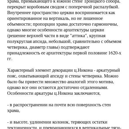
храма, примыкающего к южной стене Троицкого собора,
перекрыт коробовым сводом с поперечной распалубкой.
Внутреннее пространство церкви воспринимается как
ориентированное на вертикаль, но не лишенное
объемности; пропорции храма достаточно гармоничны,
однако многие особенности архитектуры церкви
(решение верхней части в виде "аттика", крупная
полукруглая апсида, небольшой, сравнительно с объемом
четверика, диаметр главы) подтверждают
принадлежность ее архитектуры первой половине 1620-х
гг.
Характерный элемент декорации ц.Никона - аркатурный
пояс, охватывающий апсиду и стены четверика. Можно
было бы привести множество аналогий этого мотива,
однако все они остаются достаточно отдаленными.
Особенности аркатуры ц.Никона заключаются,
- в распространении на почти всю поверхность стен
храма,
- и высоте, удлинении колонок, теряющих остатки
тектоничности, и превращающихся в вертикальные тяги-