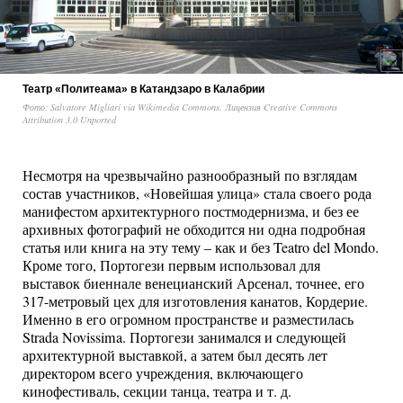
Театр «Политеама» в Катандзаро в Калабрии
Фото: Salvatore Migliari via Wikimedia Commons. Лицензия Creative Commons
Attribution 3.0 Unported
Несмотря на чрезвычайно разнообразный по взглядам
состав участников, «Новейшая улица» стала своего рода
манифестом архитектурного постмодернизма, и без ее
архивных фотографий не обходится ни одна подробная
статья или книга на эту тему – как и без Teatro del Mondo.
Кроме того, Портогези первым использовал для
выставок биеннале венецианский Арсенал, точнее, его
317-метровый цех для изготовления канатов, Кордерие.
Именно в его огромном пространстве и разместилась
Strada Novissima. Портогези занимался и следующей
архитектурной выставкой, а затем был десять лет
директором всего учреждения, включающего
кинофестиваль, секции танца, театра и т. д.