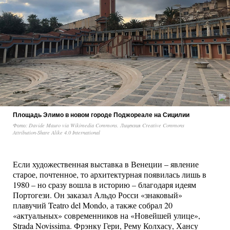
Площадь Элимо в новом городе Поджореале на Сицилии
Фото: Davide Mauro via Wikimedia Commons. Лицензия Creative Commons
Attribution-Share Alike 4.0 International
Если художественная выставка в Венеции – явление
старое, почтенное, то архитектурная появилась лишь в
1980 ­– но сразу вошла в историю – благодаря идеям
Портогези. Он заказал Альдо Росси «знаковый»
плавучий Teatro del Mondo, а также собрал 20
«актуальных» современников на «Новейшей улице»,
Strada Novissima. Фрэнку Гери, Рему Колхасу, Хансу