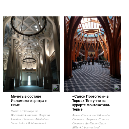
Мечеть в составе
«Салон Портогези» в
Исламского центра в
Термах Теттуччо на
Риме
курорте Монтекатини-
Терме
Фото: Archeologo via
Wikimedia Commons. Лицензия
Фото: Giaccai via Wikimedia
Creative Commons Attribution-
Commons. Лицензия Creative
Share Alike 4.0 International
Commons Attribution-Share
Alike 4.0 International