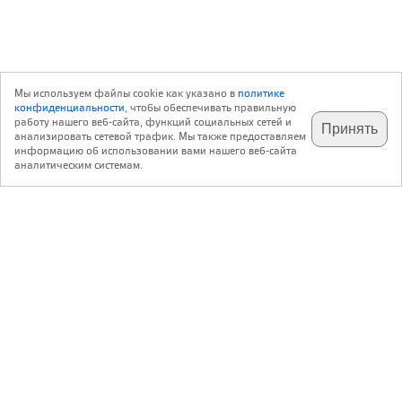
Мы используем файлы cookie как указано в
политике
конфиденциальности
, чтобы обеспечивать правильную
работу нашего веб-сайта, функций социальных сетей и
Принять
анализировать сетевой трафик. Мы также предоставляем
подпишитесь на наш
✕
телеграм @archi_ru
информацию об использовании вами нашего веб-сайта
аналитическим системам.
с 20 июля 1999 г.
Версия для ПК
Пользовательское соглашение
Контакты
Политика конфиденциальности
О нас
ООО «Архи.ру»
. Все права защищены.
®
®
архи.ру
, archi.ru