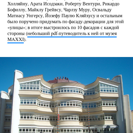
Холляйну, Арата Исодзаки, Роберту Вентури, Рикардо
Бофиллу, Майклу Грейвсу, Чарлзу Муру, Освальду
Матиасу Унгерсу, Йозефу Паулю Кляйхусу и остальным
было поручено придумать по фасаду-декорации для этой
«улицы»; в итоге выстроилось по 10 фасадов с каждой
стороны (
небольшой pdf-путеводитель к ней от музея
MAXXI
).