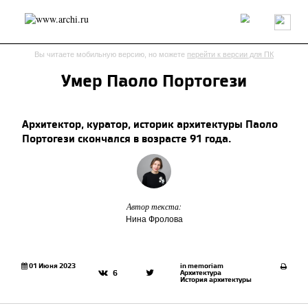
Россия
Мир
Технологии
Интерьер
Пресса
Архитекторы
Вы читаете мобильную версию, но можете
перейти к версии для ПК
Проекты
Конкурсы
События
Книги
Вакансии
Умер Паоло Портогези
send.project
Анонсы конкурсов
Блог
Архитектор, куратор, историк архитектуры Паоло
Журнал
Интервью
Исследование
Мнение
Портогези скончался в возрасте 91 года.
Обзор
Объект
Результаты конкурса
Репортаж
Рецензия
Архитектура
Выставка
Дизайн
Иностранцы в России
Интерьер
Книги
Наследие
Образование
Урбанистика
Автор текста:
Эко
Нина Фролова
01 Июня 2023
in memoriam
Архитектура
6
История архитектуры