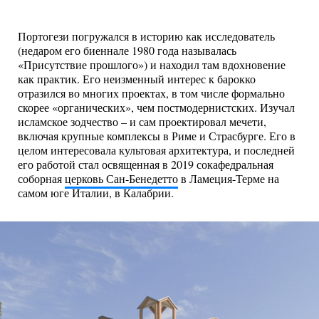
Портогези погружался в историю как исследователь
(недаром его биеннале 1980 года называлась
«Присутствие прошлого») и находил там вдохновение
как практик. Его неизменный интерес к барокко
отразился во многих проектах, в том числе формально
скорее «органических», чем постмодернистских. Изучал
исламское зодчество – и сам проектировал мечети,
включая крупные комплексы в Риме и Страсбурге. Его в
целом интересовала культовая архитектура, и последней
его работой стал освященная в 2019 сокафедральная
соборная
церковь Сан-Бенедетто
в Ламеция-Терме на
самом юге Италии, в Калабрии.