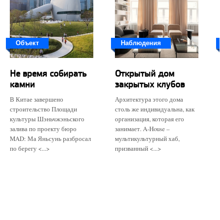
Объект
Наблюдения
Не время собирать
Открытый дом
камни
закрытых клубов
В Китае завершено
Архитектура этого дома
строительство Площади
столь же индивидуальна, как
культуры Шэньчжэньского
организация, которая его
залива по проекту бюро
занимает. A-House –
MAD: Ма Яньсунь разбросал
мультикультурный хаб,
по берегу <...>
призванный <...>