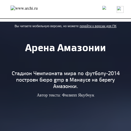
Россия
Мир
Технологии
Интерьер
Пресса
Архитекторы
Проекты
Конкурсы
События
Книги
Вакансии
Вы читаете мобильную версию, но можете
перейти к версии для ПК
Арена Амазонии
send.project
Анонсы конкурсов
Блог
Журнал
Интервью
Исследование
Мнение
Обзор
Объект
Результаты конкурса
Репортаж
Рецензия
Архитектура
Выставка
Стадион Чемпионата мира по футболу-2014
Дизайн
Иностранцы в России
Интерьер
построен бюро gmp в Манаусе на берегу
Книги
Наследие
Образование
Урбанистика
Амазонки.
Эко
Автор текста:
Филипп Якубчук