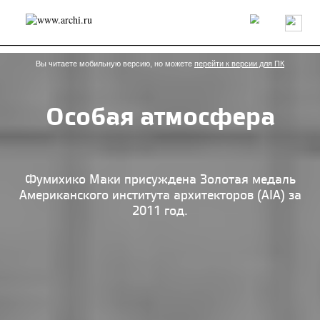
Россия
Мир
Технологии
Интерьер
Пресса
Архитекторы
Проекты
Конкурсы
События
Книги
Вакансии
Вы читаете мобильную версию, но можете
перейти к версии для ПК
Особая атмосфера
send.project
Анонсы конкурсов
Блог
Журнал
Интервью
Исследование
Мнение
Обзор
Объект
Результаты конкурса
Репортаж
Рецензия
Архитектура
Выставка
Фумихико Маки присуждена Золотая медаль
Дизайн
Иностранцы в России
Интерьер
Американского института архитекторов (AIA) за
Книги
Наследие
Образование
Урбанистика
2011 год.
Эко