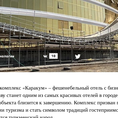
хнологии
10
комплекс «Каракум» – фешенебельный отель с бизн
ву станет одним из самых красивых отелей в городе
объекта близится к завершению. Комплекс призван
тии туризма и стать символом традиций гостеприимс
тся туркменский народ.