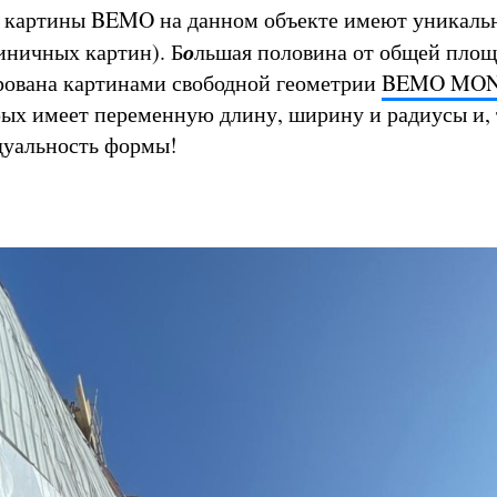
е картины BEMO на данном объекте имеют уникал
о
иничных картин). Б
льшая половина от общей пло
рована картинами свободной геометрии
BEMO MO
рых имеет переменную длину, ширину и радиусы и,
дуальность формы!