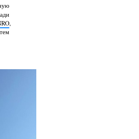
ьную
щади
NRO
,
 тем