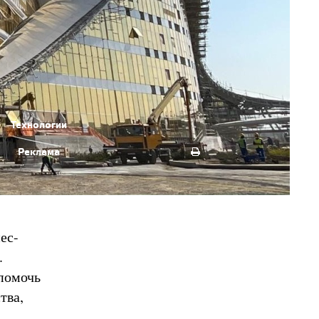
Технологии
Реклама
ес-
.
 помочь
тва,