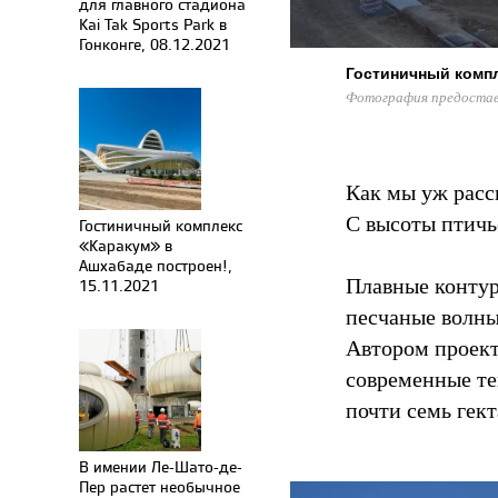
для главного стадиона
Kai Tak Sports Park в
Гонконге, 08.12.2021
Гостиничный комп
Фотография предостав
Как мы уж расс
С высоты птичь
Гостиничный комплекс
«Каракум» в
Ашхабаде построен!,
Плавные контур
15.11.2021
песчаные волны
Автором проект
современные те
почти семь гект
В имении Ле-Шато-де-
Пер растет необычное