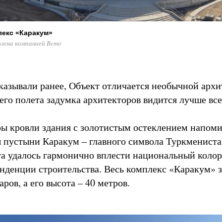
лекс «Каракум»
лена компанией Bemo
казывали ранее, Объект отличается необычной архи
его полета задумка архитекторов видится лучше все
ы кровли здания с золотистым остеклением напом
 пустыни Каракум – главного символа Туркмениста
а удалось гармонично вплести национальный колор
нденции строительства. Весь комплекс «Каракум» 
аров, а его высота – 40 метров.