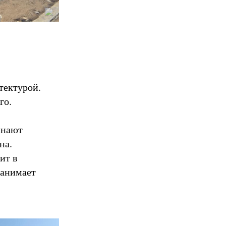
тектурой.
го.
инают
на.
ит в
занимает