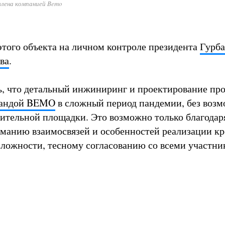
лена компанией Bemo
этого объекта на личном контроле президента
Гурб
ва
.
, что детальный инжиниринг и проектирование про
андой BEMO
в сложный период пандемии, без воз
ительной площадки. Это возможно только благодар
манию взаимосвязей и особенностей реализации к
сложности, тесному согласованию со всеми участни