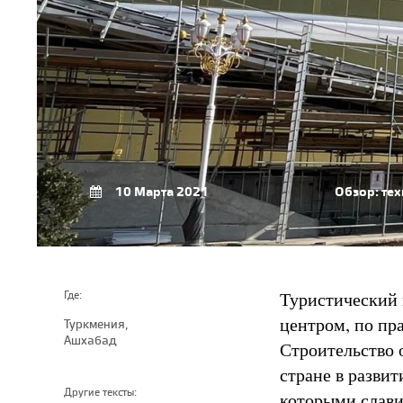
10 Марта 2021
Обзор: те
Туристический 
Где:
центром, по пра
Туркмения,
Ашхабад
Строительство 
стране в разви
Другие тексты:
которыми слави