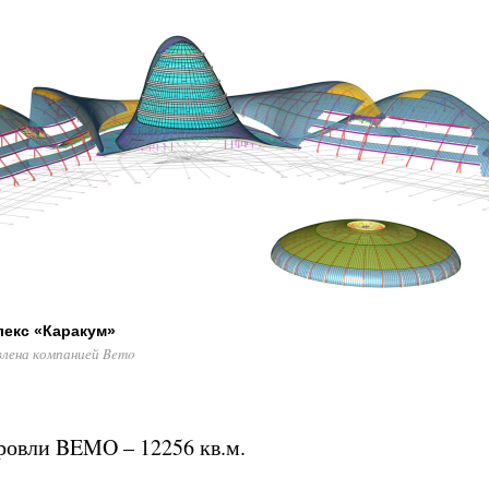
лекс «Каракум»
лена компанией Bemo
овли BEMO – 12256 кв.м.