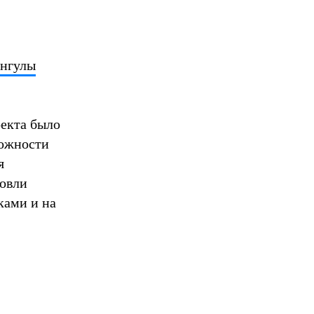
ангулы
екта было
можности
я
ровли
ками и на