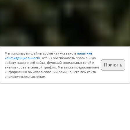
Новость
03 Июля 2017
Строительство
0
Мы используем файлы cookie как указано в
политике
Реклама
конфиденциальности
, чтобы обеспечивать правильную
работу нашего веб-сайта, функций социальных сетей и
Принять
анализировать сетевой трафик. Мы также предоставляем
подпишитесь на наш
✕
телеграм @archi_ru
информацию об использовании вами нашего веб-сайта
Good Wood Plaza
аналитическим системам.
,
Россия
пос. Елино, ул. Летняя, стр. 1
Авторский коллектив:
Проект фасада – Кирилл Тихонов
2016 / 2014 — 2017
https://www.akzonobel.com/