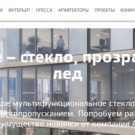
И
ИНТЕРЬЕР
ПРЕССА
АРХИТЕКТОРЫ
ПРОЕКТЫ
КОНКУ
e – стекло, проз
лед
овое мультифункциональное стекл
ветопропусканием. Попробуем раз
еимущество новинки от компании 