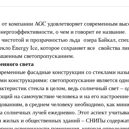
 от компании AGC удовлетворяет современным вы
энергоэффективности, о чем и говорит ее название.
чистотой и прозрачностью льда озера Байкал, спе
кло Energy Ice, которое сохраняет все свойства ли
вышенным светопропусканием.
енного света
временные фасадные конструкции со стеклами наз
ми конструкциями: светопропускание является одн
ктеристик стекла в целом, ведь солнечный свет – о
ющий на самочувствие человека и на его настроение
дованиям, в среднем человеку необходимо, как мин
са солнечных лучей ежедневно. Этот аспект учитыв
и жилых и общественных зданий – СНИПы содержа
епени освещенности помещения, которая определяет