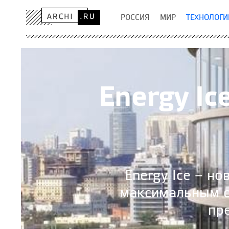
РОССИЯ
МИР
ТЕХНОЛОГИ
Energy Ic
Energy Ice – н
максимальным с
пр