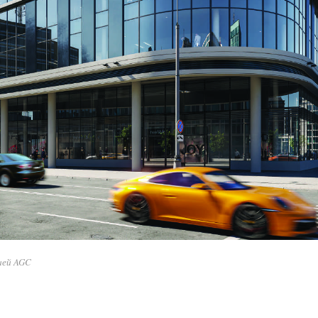
ией AGC