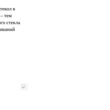
текол в
 – тем
го стекла
дняшний