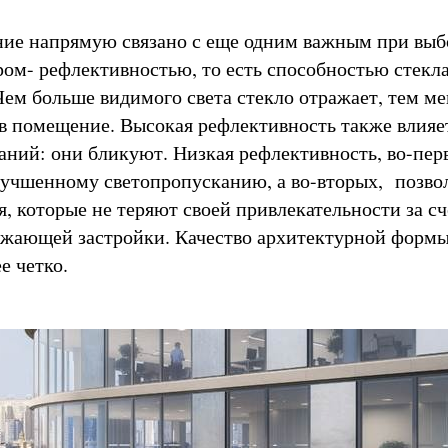
ие напрямую связано с еще одним важным при выб
ром- рефлективностью, то есть способностью стекл
Чем больше видимого света стекло отражает, тем м
 в помещение. Высокая рефлективность также влияе
аний: они бликуют. Низкая рефлективность, во-пер
лучшенному светопропусканию, а во-вторых, позво
я, которые не теряют своей привлекательности за сч
жающей застройки. Качество архитектурной форм
ее четко.