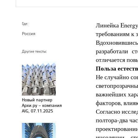
Линейка Energy
Где:
требованиям к 
Россия
Вдохновившись 
разработали сте
Другие тексты:
отличается по
Польза естеств
Не случайно со
светопрозрачны
важнейших хара
Новый партнер
факторов, влия
Архи.ру – компания
Согласно иссле
AIG, 07.11.2025
полтора-два ча
проектировани
инсоляции – ст