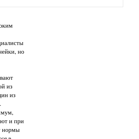
соким
циалисты
нейки, но
ывают
ой из
дин из
.
имум,
ают и при
т нормы
ся в