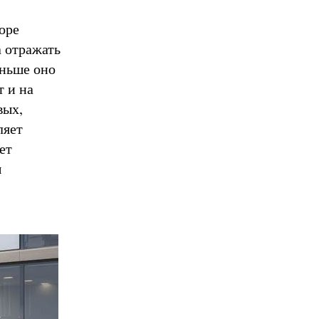
оре
а отражать
еньше оно
т и на
вых,
ляет
ет
ы