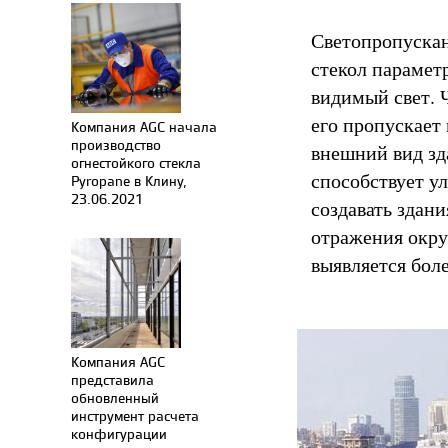
Светопропускан
стекол парамет
видимый свет. 
его пропускает
Компания AGC начала
производство
внешний вид зд
огнестойкого стекла
способствует у
Pyropane в Клину,
23.06.2021
создавать здани
отражения окру
выявляется бол
Компания AGC
представила
обновленный
инструмент расчета
конфигурации