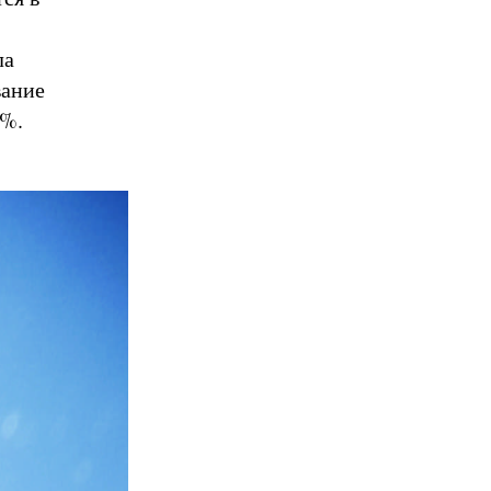
ла
вание
0%.