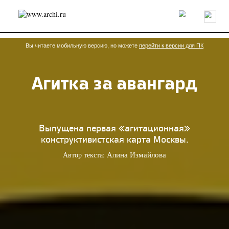
Россия
Мир
Технологии
Интерьер
Пресса
Архитекторы
Проекты
Конкурсы
События
Книги
Вакансии
Вы читаете мобильную версию, но можете
перейти к версии для ПК
Агитка за авангард
send.project
Анонсы конкурсов
Блог
Журнал
Интервью
Исследование
Мнение
Обзор
Объект
Результаты конкурса
Репортаж
Рецензия
Архитектура
Выставка
Выпущена первая «агитационная»
Дизайн
Иностранцы в России
Интерьер
конструктивистская карта Москвы.
Книги
Наследие
Образование
Урбанистика
Автор текста:
Алина Измайлова
Эко