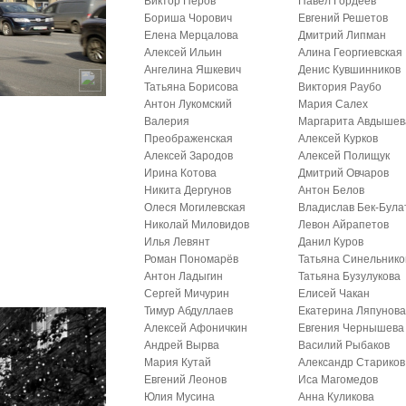
Виктор Перов
Павел Гордеев
Бориша Чорович
Евгений Решетов
Елена Мерцалова
Дмитрий Липман
Алексей Ильин
Алина Георгиевская
Ангелина Яшкевич
Денис Кувшинников
Татьяна Борисова
Виктория Раубо
Антон Лукомский
Мария Салех
Валерия
Маргарита Авдышев
Преображенская
Алексей Курков
Алексей Зародов
Алексей Полищук
Ирина Котова
Дмитрий Овчаров
Никита Дергунов
Антон Белов
Олеся Могилевская
Владислав Бек-Була
Николай Миловидов
Левон Айрапетов
Илья Левянт
Данил Куров
Роман Пономарёв
Татьяна Синельнико
Антон Ладыгин
Татьяна Бузулукова
Сергей Мичурин
Елисей Чакан
Тимур Абдуллаев
Екатерина Ляпунов
Алексей Афоничкин
Евгения Чернышева
Андрей Вырва
Василий Рыбаков
Мария Кутай
Александр Стариков
Евгений Леонов
Иса Магомедов
Юлия Мусина
Анна Куликова