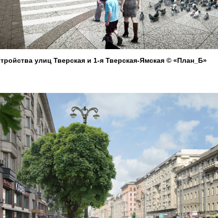
тройства улиц Тверская и 1-я Тверская-Ямская © «План_Б»