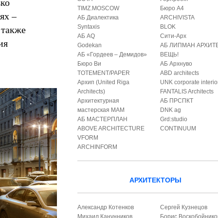
ько
TIMZ.MOSCOW
Бюро А4
ях –
АБ Диалектика
ARCHIVISTA
 также
Syntaxis
BLOK
АБ AQ
Сити-Арх
ия
Godekan
АБ ЛИПМАН АРХИТ
АБ «Гордеев – Демидов»
ВЕЩЬ!
Бюро Ви
АБ Архнуво
TOTEMENT/PAPER
ABD architects
Архип (United Riga
UNK corporate interio
Architects)
FANTALIS Architects
Архитектурная
АБ ПРСПКТ
мастерская МАМ
DNK ag
АБ МАСТЕРПЛАН
Grd:studio
ABOVE ARCHITECTURE
CONTINUUM
VFORM
ARCHINFORM
АРХИТЕКТОРЫ
Александр Котенков
Сергей Кузнецов
Михаил Канунников
Борис Воскобойнико