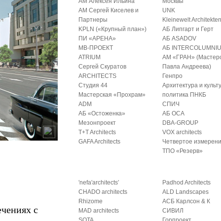
АМ Алексея Ильина
Москвы
АМ Сергей Киселев и
UNK
Партнеры
Kleinewelt Architekte
KPLN («Крупный план»)
АБ Липгарт и Герт
ПИ «АРЕНА»
АБ ASADOV
МВ-ПРОЕКТ
АБ INTERCOLUMNI
ATRIUM
АМ «ГРАН» (Мастер
Сергей Скуратов
Павла Андреева)
ARCHITECTS
Генпро
Студия 44
Архитектура и культ
Мастерская «Прохрам»
политика ПНКБ
ADM
СПИЧ
АБ «Остоженка»
АБ ОСА
Мезонпроект
DBA-GROUP
T+T Architects
VOX architects
GAFA Architects
Четвертое измерен
ТПО «Резерв»
′nefa′architects′
Padhod Architects
CHADO architects
ALD Landscapes
Rhizome
АСБ Карлсон & К
ечениях с
MAD architects
СИВИЛ
SOTA
Горпроект