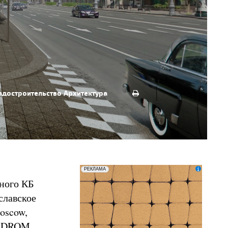
радостроительство
Архитектура
erid: LatgCAXLX
ООО «ТД БРАЕР»
РЕКЛАМА
нного КБ
славское
oscow,
о DROM,