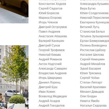
Константин Ходнев
Александра Кузьмин
Сергей Скуратов
Вера Бутко
Юлий Борисов
Юлия Солдатенкова
Марина Егорова
Николай Переслеги
Игорь Членов
Екатерина Кузнецов
Дмитрий Остроумов
Виталий Лутц
Павел Андреев
Станислав Белых
Анастасия Абашева
Татьяна Зульхарнее
Валерий Каняшин
Ерлан Бекмухамедо
Дмитрий Сухов
Полина Воеводина
Георгий Трофимов
Ростислав Цайзер
Николай Кикава
Наталия Шилова
Андрей Романов
Сергей Никешкин
Антон Надточий
Андрей Михайлов
Александр Самарин
Зураб Басария
Владислав Андреев
Юлия Тряскина
Игорь Шварцман
Сергей Чобан
Даниил Лоренц
Степан Липгарт
Дмитрий Буш
Василий Крапивин
Иван Кожин
Михаил Давыдов
Всеволод Медведев
Олег Богдан
Андрей Асадов
Никита Явейн
Андрей Гнездилов
Наталья Сидорова