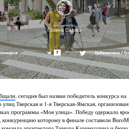
Автор текста:
Полина Садова
конкурса
Урбанистика / Г
7
общали
, сегодня был назван победитель конкурса на
о улиц Тверская и 1-я Тверская-Ямская, организова
мках программы «Моя улица». Победу одержало яро
 конкуренцию которому в финале составили BuroM
и команда архитектора Тимура Каримуллина и бюр