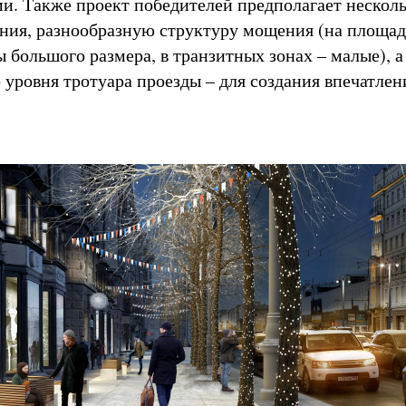
и. Также проект победителей предполагает нескол
ния, разнообразную структуру мощения (на площад
 большого размера, в транзитных зонах – малые), а
 уровня тротуара проезды – для создания впечатлен