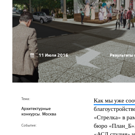
11 Июля 2016
Результаты 
Как мы уже со
Тема:
благоустройств
Архитектурные
конкурсы. Москва
«Стрелка» в ра
бюро «План_Б»,
Событие:
«АСД студия» 