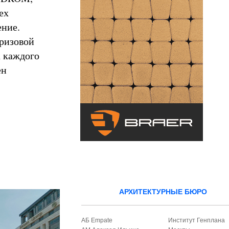
ех
ение.
призовой
а каждого
ен
АРХИТЕКТУРНЫЕ БЮРО
АБ Empate
Институт Генплана