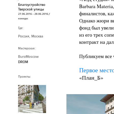
Благоустройство
Barbara Materia
Тверской улицы
финалистов, ка
27.06.2016 – 28.06.2016 /
конкурс
Однако жюри вы
фонд был увели
Где:
из его трех соп
Россия, Москва
контракт на да
Мастерская:
Публикуем все 
BuroMoscow
DROM
Первое мест
«План_Б»
Проекты: