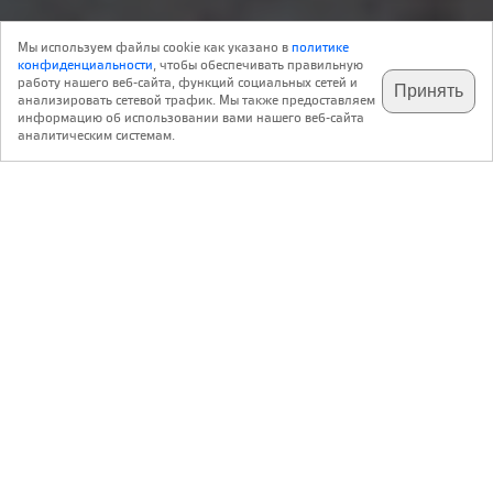
Объект
02 Сентября 2013
Мы используем файлы cookie как указано в
политике
15
Архитектура
конфиденциальности
, чтобы обеспечивать правильную
работу нашего веб-сайта, функций социальных сетей и
Принять
анализировать сетевой трафик. Мы также предоставляем
подпишитесь на наш
✕
телеграм @archi_ru
информацию об использовании вами нашего веб-сайта
Сергей Труханов
T+T Architects
аналитическим системам.
https://tt-arch.ru/
Предварительная концепция архитектурных решений интерьеров бизнес-
центра «Алкон» (2-я очередь строительства)
,
,
Россия
Москва
Ленинградский проспект, 72
Авторский коллектив:
Полина Воеводина, Ольга Трусова, Сергей Труханов. Косультанты по свету
– Smart&Bright
2013