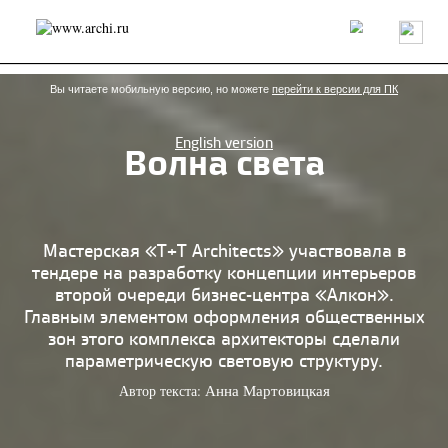
Россия
Мир
Технологии
Интерьер
Пресса
Архитекторы
Проекты
Конкурсы
События
Книги
Вакансии
Вы читаете мобильную версию, но можете
перейти к версии для ПК
English version
Волна света
send.project
Анонсы конкурсов
Блог
Журнал
Интервью
Исследование
Мнение
Обзор
Объект
Результаты конкурса
Репортаж
Рецензия
Архитектура
Выставка
Мастерская «T+T Architects» участвовала в
Дизайн
Иностранцы в России
Интерьер
тендере на разработку концепции интерьеров
Книги
Наследие
Образование
Урбанистика
второй очереди бизнес-центра «Алкон».
Эко
Главным элементом оформления общественных
зон этого комплекса архитекторы сделали
параметрическую световую структуру.
Автор текста:
Анна Мартовицкая