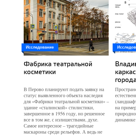
Исследование
Исследов
Фабрика театральной
Влади
косметики
карка
город
В Перово планируют подать заявку на
Простран
статус выявленного объекта наследия
естестве
для «Фабрики театральной косметики» –
(ландшаф
здание «сталинской» стилистики,
на пример
завершенное в 1956 году, но решенное
природног
все в том же, с излишествами, духе.
динамике 
Самое интересное – трагедийные
маскароны среди рельефов. А ведь не