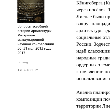
Кёнигсберга (К
через посёлок Л
Лиепае были пр
вокруг площади
Вопросы всеобщей
архитектуры зд
истории архитектуры:
Материалы
социальные отл
международной
России. Зодчест
научной конференции
30–31 мая 2013 года
идей классициз
2013
народные тради
Период:
ордерных элеме
1762-1830 гг.
к появлению но
использование 
Анализ планиро
композиции пом
территории Лие