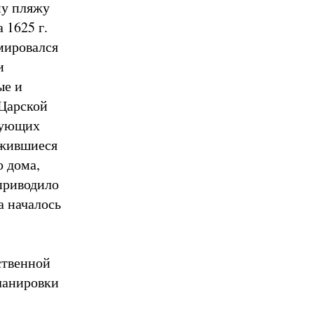
му пляжу
 1625 г.
мировался
и
ые и
 Царской
твующих
ожившиеся
 дома,
приводило
а началось
ственной
ланировки