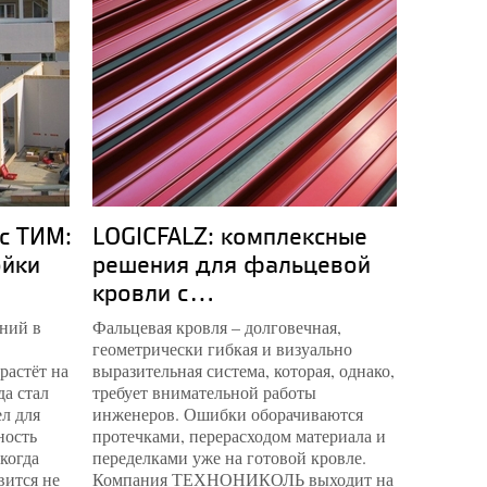
с ТИМ:
LOGICFALZ: комплексные
Компл
ойки
решения для фальцевой
музей
кровли с...
опыт.
ний в
Фальцевая кровля – долговечная,
Пермская
геометрически гибкая и визуально
наконец 
растёт на
выразительная система, которая, однако,
спроекти
да стал
требует внимательной работы
музейны
л для
инженеров. Ошибки оборачиваются
архитект
ность
протечками, перерасходом материала и
инженерн
 когда
переделками уже на готовой кровле.
квадрат
вится не
Компания ТЕХНОНИКОЛЬ выходит на
специал