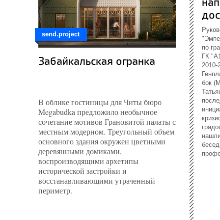
нап
дос
Руков
send.project
"Эмпе
по гр
ГК "А
Забайкальская огранка
2010-
Генпл
бок (
Татья
В облике гостиницы для Читы бюро
после
иници
Megabudka предложило необычное
кризи
сочетание мотивов Грановитой палаты с
градо
местным модерном. Треугольный объем
нашли
основного здания окружен цветными
бесед
деревянными домиками,
профе
воспроизводящими архетипы
исторической застройки и
восстанавливающими утраченный
периметр.