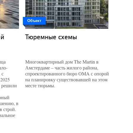
Объект
send.pro
ой
Тюремные схемы
Лес в
ица
Многоквартирный дом The Martin в
В концеп
ало-
Амстердаме – часть жилого района,
Берёзовс
 с
спроектированного бюро OMA с опорой
буквальн
 2025
на планировку существовавшей на этом
границы 
м решили
месте тюрьмы.
нивелиру
Алкута п
рный
обществе
ршению, в
простран
в строй.
приглаш
иальное