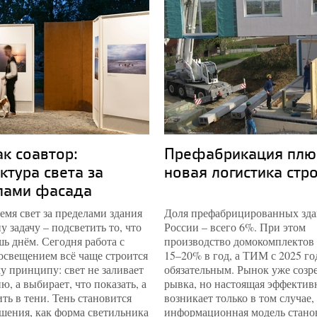
ак соавтор:
Префабрикация плю
ктура света за
новая логистика стр
лами фасада
емя свет за пределами здания
Доля префабрицированных зда
у задачу – подсветить то, что
России – всего 6%. При этом
ь днём. Сегодня работа с
производство домокомплектов 
освещением всё чаще строится
15–20% в год, а ТИМ с 2025 го
у принципу: свет не заливает
обязательным. Рынок уже созре
ю, а выбирает, что показать, а
рывка, но настоящая эффектив
ить в тени. Тень становится
возникает только в том случае,
шения, как форма светильника
информационная модель стано