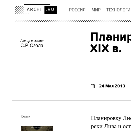
РОССИЯ
МИР
ТЕХНОЛОГИ
Планир
Автор текста:
XIX в.
С.Р. Озола
24 Мая 2013
Планировку Лие
Книги:
реки Лива и ост