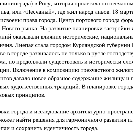
алининграда) в Ригу, которая пролегала по песчано
ива, или «Песчаный», где жил народ ливов. 18 марта
исвоены права города. Центр портового города фор
 Нового рынка. На развитие планировки застройки 
аний оказывали влияние исторические, национальн
ичия. Лиепая стала городом Курляндской губернии
во в городе развивалось не только в русле господс
ма, но продолжали существовать и исторически сл
ции. Включение в композицию трехчастного жилого
нтов давало новое образное содержание жилищу и 
вых художественных традиций. В планировке город
новых принципов.
вки города и исследование архитектурно-простран
ожет найти решения для гармоничного развития п
паи и сохранить идентичность города.