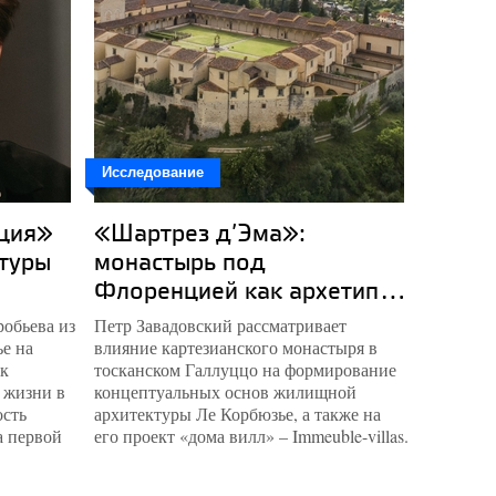
Исследование
Исследо
ция»
«Шартрез д’Эма»:
Хрони
ктуры
монастырь под
Флоренцией как архетип...
обьева из
Петр Завадовский рассматривает
Над шабо
ье на
влияние картезианского монастыря в
теперь у
ак
тосканском Галлуццо на формирование
построит
 жизни в
концептуальных основ жилищной
натураль
ость
архитектуры Ле Корбюзье, а также на
вероятно
а первой
его проект «дома вилл» – Immeuble-villas.
точке не
основате
инженер