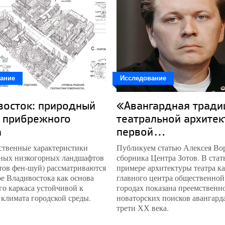
ание
Исследование
восток: природный
«Авангардная тради
с прибрежного
театральной архите
а
первой...
ственные характеристики
Публикуем статью Алексея Вор
нных низкогорных ландшафтов
сборника Центра Зотов. В стат
тов фен-шуй) рассматриваются
примере архитектуры театра к
е Владивостока как основа
главного центра общественной
о каркаса устойчивой к
городах показана преемственн
климата городской среды.
новаторских поисков авангард
трети ХХ века.