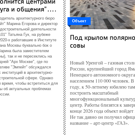
олнится центрами
уга и общения"....
одитель архитектурного бюро
Объект
йт" Марина Егорова и директор
адостроительной деятельности
101" Татьяна Гук, на рубеже
Под крылом полярн
2020-х работавшие в Институте
совы
ана Москвы буквально бок о
Марина была заместителем
ны), так и не пересеклись на
дней "Арх Москве", где по
Новый Уренгой – газовая стол
ативе "Эмпейт" обсуждался
России, крупнейший город Ям
с институций в архитектурно-
Ненецкого автономного округа
строительной сфере. Однако
населением 110 000 человек. В
 время, чтобы встретиться для
году, к 50-летнему юбилею та
ы об актуальных проблемах
построить масштабный
ссии.
многофункциональный культу
центр. Работы близятся к заве
конце 2026 года объект войдет 
Не так давно он получил офиц
название – арт-центр «ГАЗ».