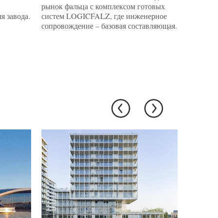
рынок фальца с комплексом готовых
подобра
я завода.
систем LOGICFALZ, где инженерное
каждую з
сопровождение – базовая составляющая.
фондохр
микрокл
поверхн
простран