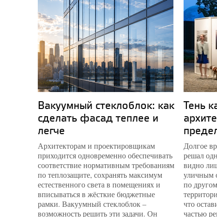
Вакуумный стеклоблок: как
Тень к
сделать фасад теплее и
архите
легче
преде
Архитекторам и проектировщикам
Долгое вр
приходится одновременно обеспечивать
решал одн
соответствие нормативным требованиям
видно лиш
по теплозащите, сохранять максимум
уличным 
естественного света в помещениях и
по другом
вписываться в жёсткие бюджетные
территори
рамки. Вакуумный стеклоблок –
что остав
возможность решить эти задачи. Он
частью ре