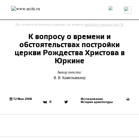
Россия
Мир
Технологии
Интерьер
Пресса
Архитекторы
Вы читаете мобильную версию, но можете
перейти к версии для ПК
Проекты
Конкурсы
События
Книги
Вакансии
К вопросу о времени и
обстоятельствах постройки
send.project
Анонсы конкурсов
Блог
церкви Рождества Христова в
Журнал
Интервью
Исследование
Мнение
Юркине
Обзор
Объект
Результаты конкурса
Автор текста:
Репортаж
Рецензия
Архитектура
Выставка
В. В. Кавельмахер
Дизайн
Иностранцы в России
Интерьер
Книги
Наследие
Образование
Урбанистика
Эко
12 Мая 2008
Исследование
0
История архитектуры