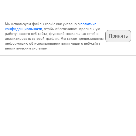
Мы используем файлы cookie как указано в
политике
конфиденциальности
, чтобы обеспечивать правильную
работу нашего веб-сайта, функций социальных сетей и
Принять
анализировать сетевой трафик. Мы также предоставляем
подпишитесь на наш
✕
телеграм @archi_ru
информацию об использовании вами нашего веб-сайта
аналитическим системам.
с 20 июля 1999 г.
Версия для ПК
Пользовательское соглашение
Контакты
Политика конфиденциальности
О нас
ООО «Архи.ру»
. Все права защищены.
®
®
архи.ру
, archi.ru
зарегистрированные торговые марки