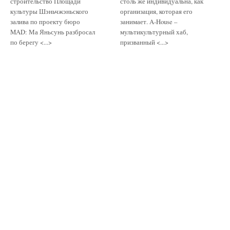
строительство Площади
столь же индивидуальна, как
культуры Шэньчжэньского
организация, которая его
залива по проекту бюро
занимает. A-House –
MAD: Ма Яньсунь разбросал
мультикультурный хаб,
по берегу <...>
призванный <...>