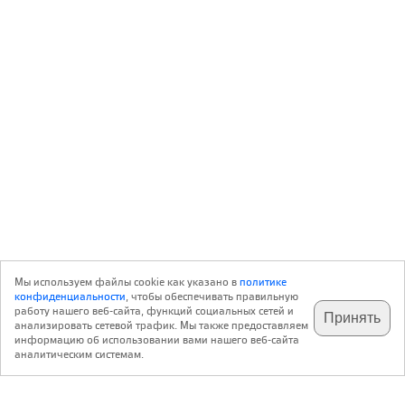
Мы используем файлы cookie как указано в
политике
конфиденциальности
, чтобы обеспечивать правильную
работу нашего веб-сайта, функций социальных сетей и
Принять
анализировать сетевой трафик. Мы также предоставляем
подпишитесь на наш
✕
телеграм @archi_ru
информацию об использовании вами нашего веб-сайта
аналитическим системам.
с 20 июля 1999 г.