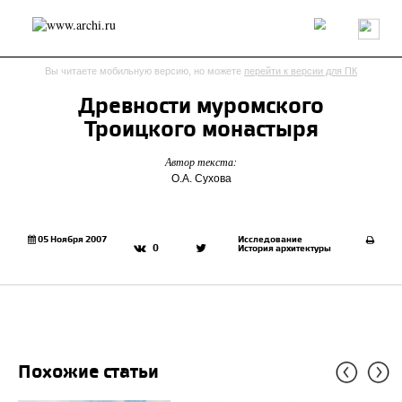
Россия
Мир
Технологии
Интерьер
Пресса
Архитекторы
Вы читаете мобильную версию, но можете
перейти к версии для ПК
Проекты
Конкурсы
События
Книги
Вакансии
Древности муромского
Троицкого монастыря
send.project
Анонсы конкурсов
Блог
Автор текста:
Журнал
Интервью
Исследование
Мнение
О.А. Сухова
Обзор
Объект
Результаты конкурса
Репортаж
Рецензия
Архитектура
Выставка
Дизайн
Иностранцы в России
Интерьер
05 Ноября 2007
Исследование
0
История архитектуры
Книги
Наследие
Образование
Урбанистика
Эко
Похожие статьи