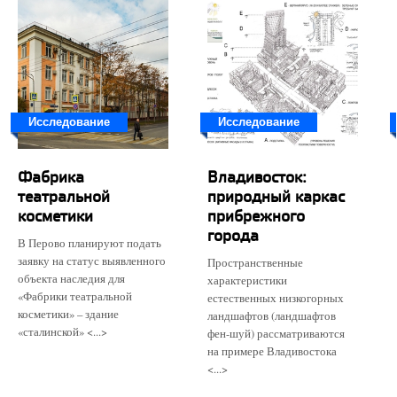
Исследование
Исследование
Фабрика
Владивосток:
театральной
природный каркас
косметики
прибрежного
города
В Перово планируют подать
заявку на статус выявленного
Пространственные
объекта наследия для
характеристики
«Фабрики театральной
естественных низкогорных
косметики» – здание
ландшафтов (ландшафтов
«сталинской» <...>
фен-шуй) рассматриваются
на примере Владивостока
<...>