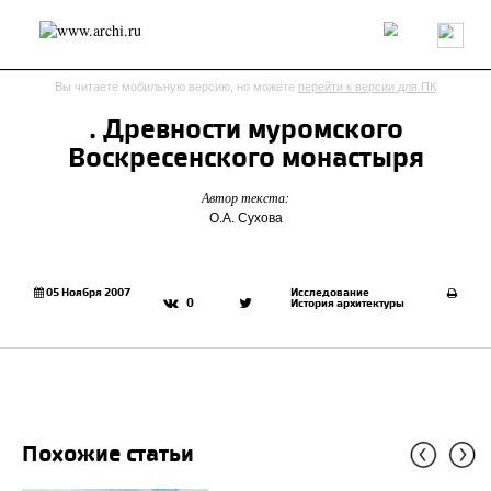
Россия
Мир
Технологии
Интерьер
Пресса
Архитекторы
Вы читаете мобильную версию, но можете
перейти к версии для ПК
Проекты
Конкурсы
События
Книги
Вакансии
. Древности муромского
Воскресенского монастыря
send.project
Анонсы конкурсов
Блог
Автор текста:
Журнал
Интервью
Исследование
Мнение
О.А. Сухова
Обзор
Объект
Результаты конкурса
Репортаж
Рецензия
Архитектура
Выставка
Дизайн
Иностранцы в России
Интерьер
05 Ноября 2007
Исследование
0
История архитектуры
Книги
Наследие
Образование
Урбанистика
Эко
Похожие статьи