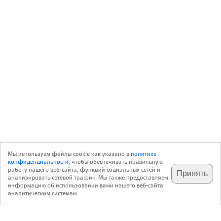
Мы используем файлы cookie как указано в
политике
конфиденциальности
, чтобы обеспечивать правильную
работу нашего веб-сайта, функций социальных сетей и
Принять
анализировать сетевой трафик. Мы также предоставляем
подпишитесь на наш
✕
телеграм @archi_ru
информацию об использовании вами нашего веб-сайта
аналитическим системам.
с 20 июля 1999 г.