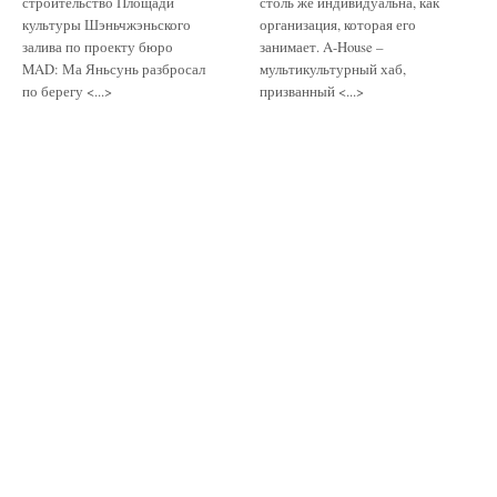
строительство Площади
столь же индивидуальна, как
культуры Шэньчжэньского
организация, которая его
залива по проекту бюро
занимает. A-House –
MAD: Ма Яньсунь разбросал
мультикультурный хаб,
по берегу <...>
призванный <...>