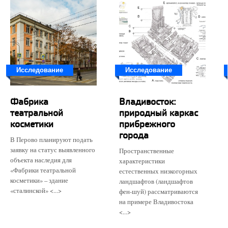
Исследование
Исследование
Фабрика
Владивосток:
театральной
природный каркас
косметики
прибрежного
города
В Перово планируют подать
заявку на статус выявленного
Пространственные
объекта наследия для
характеристики
«Фабрики театральной
естественных низкогорных
косметики» – здание
ландшафтов (ландшафтов
«сталинской» <...>
фен-шуй) рассматриваются
на примере Владивостока
<...>