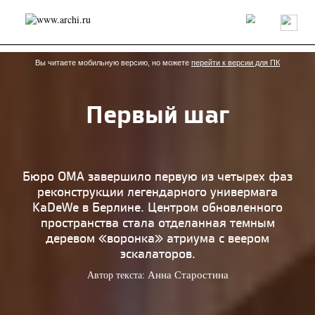
Россия
Мир
Технологии
Интерьер
Пресса
Архитекторы
Проекты
Конкурсы
События
Книги
Вакансии
Вы читаете мобильную версию, но можете
перейти к версии для ПК
Первый шаг
send.project
Анонсы конкурсов
Блог
Журнал
Интервью
Исследование
Мнение
Обзор
Объект
Результаты конкурса
Репортаж
Рецензия
Архитектура
Выставка
Бюро OMA завершило первую из четырех фаз
Дизайн
Иностранцы в России
Интерьер
реконструкции легендарного универмага
Книги
Наследие
Образование
Урбанистика
KaDeWe в Берлине. Центром обновленного
Эко
пространства стала отделанная темным
деревом «воронка» атриума с веером
эскалаторов.
Автор текста:
Анна Старостина