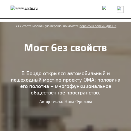
Россия
Мир
Технологии
Интерьер
Пресса
Архитекторы
Проекты
Конкурсы
События
Книги
Вакансии
Вы читаете мобильную версию, но можете
перейти к версии для ПК
Мост без свойств
send.project
Анонсы конкурсов
Блог
Журнал
Интервью
Исследование
Мнение
Обзор
Объект
Результаты конкурса
Репортаж
Рецензия
Архитектура
Выставка
В Бордо открылся автомобильный и
Дизайн
Иностранцы в России
Интерьер
пешеходный мост по проекту OMA: половина
Книги
Наследие
Образование
Урбанистика
его полотна – многофункциональное
Эко
общественное пространство.
Автор текста:
Нина Фролова