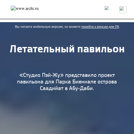
Россия
Мир
Технологии
Интерьер
Пресса
Архитекторы
Проекты
Конкурсы
События
Книги
Вакансии
Вы читаете мобильную версию, но можете
перейти к версии для ПК
Летательный павильон
send.project
Анонсы конкурсов
Блог
Журнал
Интервью
Исследование
Мнение
Обзор
Объект
Результаты конкурса
Репортаж
Рецензия
Архитектура
Выставка
«Студио Пэй-Жу» представило проект
Дизайн
Иностранцы в России
Интерьер
павильона для Парка Биеннале острова
Книги
Наследие
Образование
Урбанистика
Саадийат в Абу-Даби.
Эко