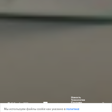
Новость
Технологии
Реклама
12 Декабря 2023
0
рекламодатель:
ООО "Ларта Гласс"
Мы используем файлы cookie как указано в
политике