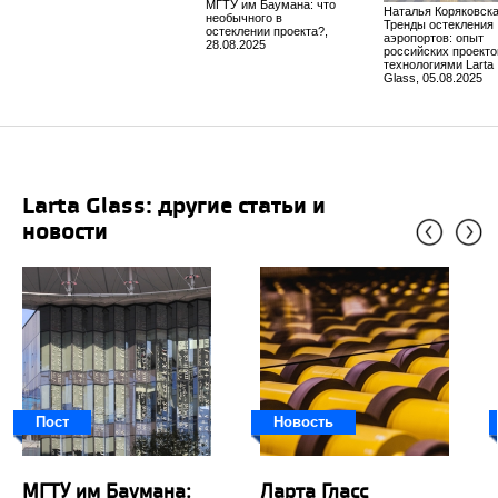
МГТУ им Баумана: что
Наталья Коряковская
необычного в
Тренды остекления
остеклении проекта?,
аэропортов: опыт
28.08.2025
российских проекто
технологиями Larta
Glass, 05.08.2025
Larta Glass: другие статьи и
новости
Пост
Новость
МГТУ им Баумана:
Ларта Гласс