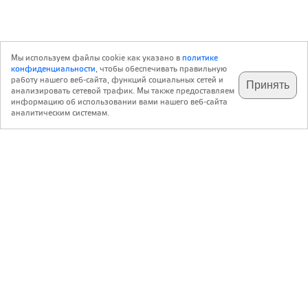
Мы используем файлы cookie как указано в
политике
конфиденциальности
, чтобы обеспечивать правильную
работу нашего веб-сайта, функций социальных сетей и
Принять
анализировать сетевой трафик. Мы также предоставляем
подпишитесь на наш
✕
телеграм @archi_ru
информацию об использовании вами нашего веб-сайта
аналитическим системам.
с 20 июля 1999 г.
Версия для ПК
Пользовательское соглашение
Контакты
Политика конфиденциальности
О нас
ООО «Архи.ру»
. Все права защищены.
®
®
архи.ру
, archi.ru
зарегистрированные торговые марки