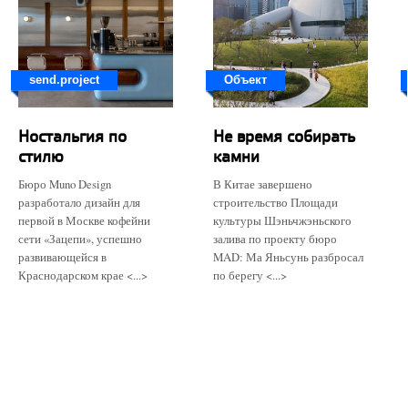
send.project
Объект
Ностальгия по
Не время собирать
стилю
камни
Бюро Muno Design
В Китае завершено
разработало дизайн для
строительство Площади
первой в Москве кофейни
культуры Шэньчжэньского
сети «Зацепи», успешно
залива по проекту бюро
развивающейся в
MAD: Ма Яньсунь разбросал
Краснодарском крае <...>
по берегу <...>