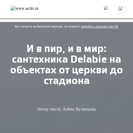
Россия
Мир
Технологии
Интерьер
Пресса
Архитекторы
Проекты
Конкурсы
События
Книги
Вакансии
Вы читаете мобильную версию, но можете
перейти к версии для ПК
И в пир, и в мир:
send.project
Анонсы конкурсов
Блог
сантехника Delabie на
Журнал
Интервью
Исследование
Мнение
Обзор
Объект
Результаты конкурса
объектах от церкви до
Репортаж
Рецензия
Архитектура
Выставка
стадиона
Дизайн
Иностранцы в России
Интерьер
Книги
Наследие
Образование
Урбанистика
Эко
Автор текста:
Алёна Кузнецова