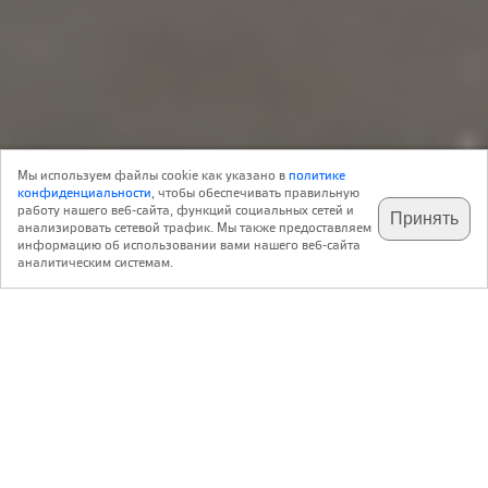
Новость
03 Ноября 2021
Технологии
0
Мы используем файлы cookie как указано в
политике
Реклама
конфиденциальности
, чтобы обеспечивать правильную
работу нашего веб-сайта, функций социальных сетей и
Принять
анализировать сетевой трафик. Мы также предоставляем
подпишитесь на наш
✕
телеграм @archi_ru
информацию об использовании вами нашего веб-сайта
Стадион «Ференц Пушкаш» в Будапеште
аналитическим системам.
,
,
Венгрия
Будапешт
Dózsa György út 1, Zugló, Budapest, Hungary
Авторский коллектив:
Архитектор György Skardelli
2017 — 11.2019
Церковь Святого Петра
,
Великобритания
Бернли