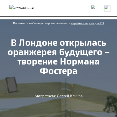
Россия
Мир
Технологии
Интерьер
Пресса
Архитекторы
Проекты
Конкурсы
События
Книги
Вакансии
Вы читаете мобильную версию, но можете
перейти к версии для ПК
В Лондоне открылась
send.project
Анонсы конкурсов
Блог
оранжерея будущего –
Журнал
Интервью
Исследование
Мнение
Обзор
Объект
Результаты конкурса
творение Нормана
Репортаж
Рецензия
Архитектура
Выставка
Фостера
Дизайн
Иностранцы в России
Интерьер
Книги
Наследие
Образование
Урбанистика
Эко
Автор текста:
Сергей Клинов