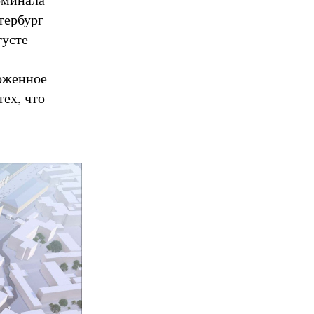
тербург
густе
ложенное
ех, что