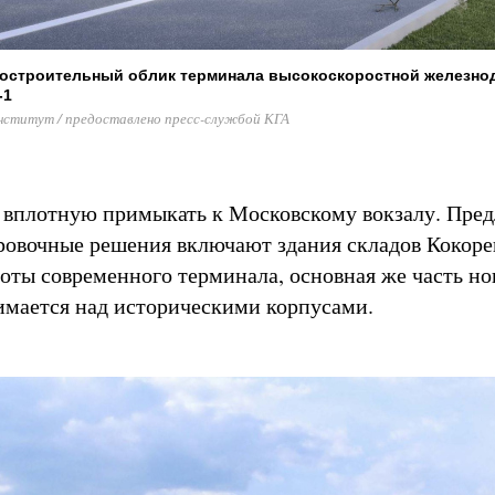
достроительный облик терминала высокоскоростной железн
-1
нститут / предоставлено пресс-службой КГА
 вплотную примыкать к Московскому вокзалу. Пре
овочные решения включают здания складов Кокоре
оты современного терминала, основная же часть н
имается над историческими корпусами.