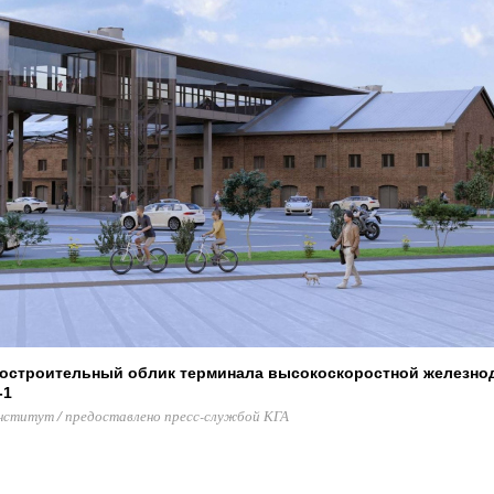
достроительный облик терминала высокоскоростной железн
-1
нститут / предоставлено пресс-службой КГА