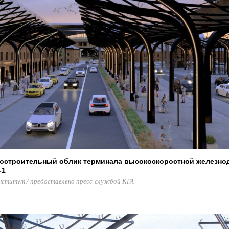
достроительный облик терминала высокоскоростной железн
-1
нститут / предоставлено пресс-службой КГА