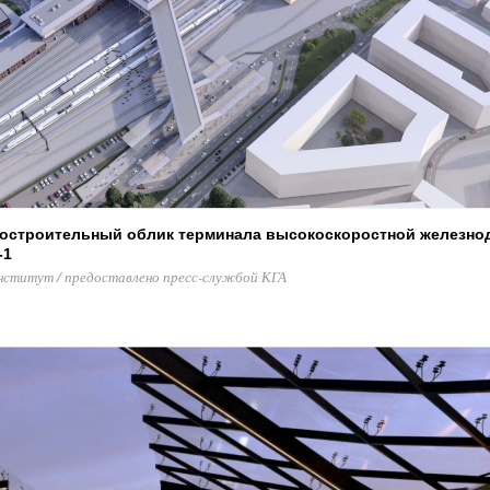
достроительный облик терминала высокоскоростной железн
-1
нститут / предоставлено пресс-службой КГА