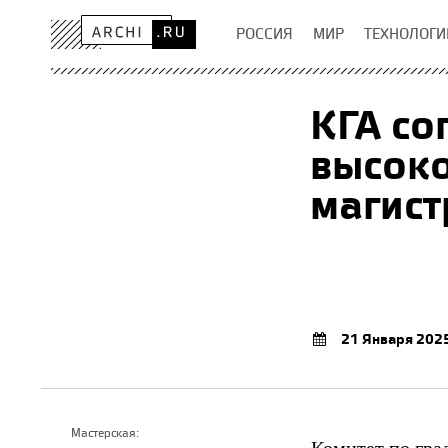
РОССИЯ
МИР
ТЕХНОЛОГИ
КГА со
высок
магист
21 Января 202
Мастерская:
Комитет по гра