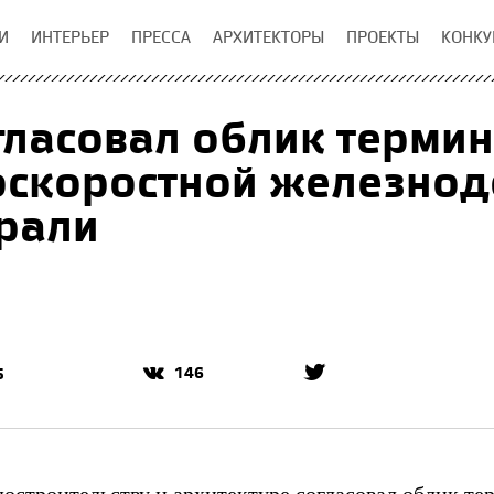
И
ИНТЕРЬЕР
ПРЕССА
АРХИТЕКТОРЫ
ПРОЕКТЫ
КОНКУ
гласовал облик терми
оскоростной железно
рали
146
5
достроительству и архитектуре
согласовал
облик те