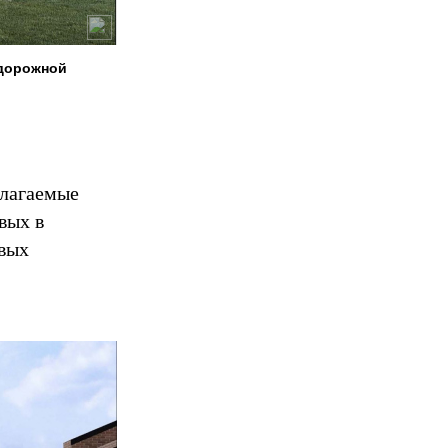
одорожной
длагаемые
вых в
овых