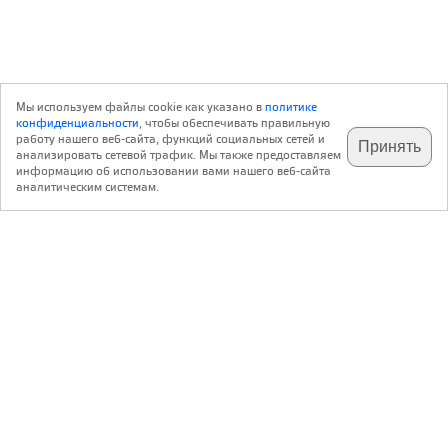
Мы используем файлы cookie как указано в
политике
конфиденциальности
, чтобы обеспечивать правильную
работу нашего веб-сайта, функций социальных сетей и
Принять
анализировать сетевой трафик. Мы также предоставляем
подпишитесь на наш
✕
телеграм @archi_ru
информацию об использовании вами нашего веб-сайта
аналитическим системам.
с 20 июля 1999 г.
Версия для ПК
Пользовательское соглашение
Контакты
Политика конфиденциальности
О нас
ООО «Архи.ру»
. Все права защищены.
®
®
архи.ру
, archi.ru