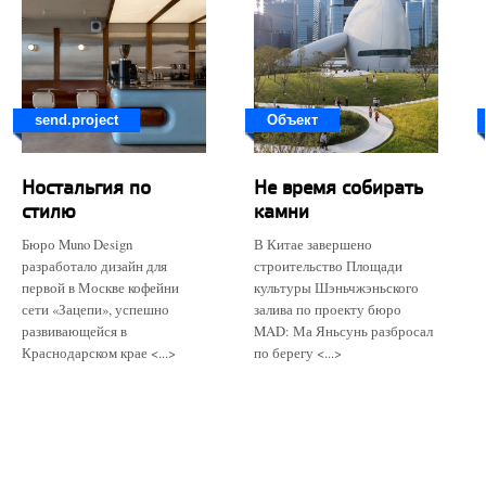
send.project
Объект
Ностальгия по
Не время собирать
стилю
камни
Бюро Muno Design
В Китае завершено
разработало дизайн для
строительство Площади
первой в Москве кофейни
культуры Шэньчжэньского
сети «Зацепи», успешно
залива по проекту бюро
развивающейся в
MAD: Ма Яньсунь разбросал
Краснодарском крае <...>
по берегу <...>