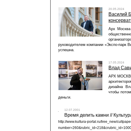
20.05.2024
Василий Б
консерват
Арх Москва
общественн
организат
руководителем компании «Экспо-парк Вы
успешна.
17.05.2024
Влад Сави
АРХ МОСКВА 
архитекторо
дизайна Вл
чтобы потом
деньги.
12.07.2001
Время делить камни // Культур
http://www.kultura-portal.ru/tree_new/cultpaper
number=260&rubric_id=218&crubric_id=10