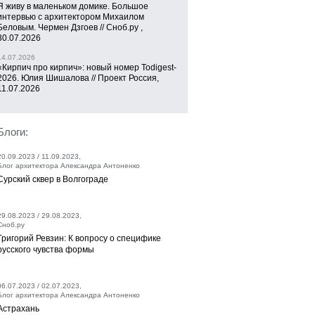
Я живу в маленьком домике. Большое
интервью с архитектором Михаилом
Беловым. Чермен Дзгоев // Сноб.ру ,
30.07.2026
14.07.2026
«Кирпич про кирпич»: новый номер Todigest-
2026. Юлия Шишалова // Проект Россия,
11.07.2026
Блоги:
20.09.2023 / 11.09.2023,
Блог архитектора Александра Антоненко
Сурский сквер в Волгограде
29.08.2023 / 29.08.2023,
Сноб.ру
Григорий Ревзин: К вопросу о специфике
русского чувства формы
06.07.2023 / 02.07.2023,
Блог архитектора Александра Антоненко
Астрахань