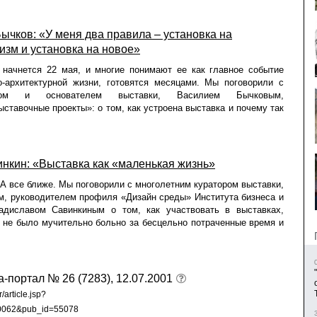
ычков: «У меня два правила – установка на
изм и установка на новое»
 начнется 22 мая, и многие понимают ее как главное событие
о-архитектурной жизни, готовятся месяцами. Мы поговорили с
ором и основателем выставки, Василием Бычковым,
ставочные проекты»: о том, как устроена выставка и почему так
нкин: «Выставка как «маленькая жизнь»
все ближе. Мы поговорили с многолетним куратором выставки,
м, руководителем профиля «Дизайн среды» Института бизнеса и
адиславом Савинкиным о том, как участвовать в выставках,
 не было мучительно больно за бесцельно потраченные время и
а-портал № 26 (7283), 12.07.2001
/article.jsp?
00062&pub_id=55078