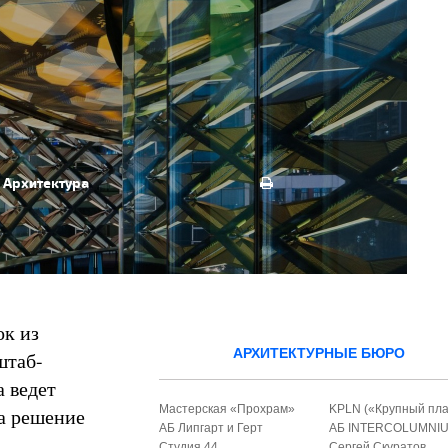
Архитектура
ок из
АРХИТЕКТУРНЫЕ БЮРО
штаб-
а ведет
Мастерская «Прохрам»
KPLN («Крупный пла
на решение
АБ Липгарт и Герт
АБ INTERCOLUMNI
Студия 44
Сергей Скуратов