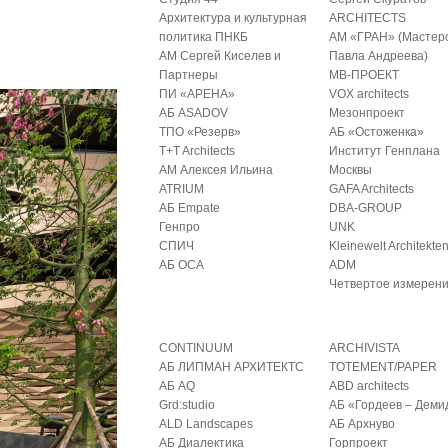
Архитектура и культурная
ARCHITECTS
политика ПНКБ
АМ «ГРАН» (Мастер
АМ Сергей Киселев и
Павла Андреева)
Партнеры
МВ-ПРОЕКТ
ПИ «АРЕНА»
VOX architects
АБ ASADOV
Мезонпроект
ТПО «Резерв»
АБ «Остоженка»
T+T Architects
Институт Генплана
АМ Алексея Ильина
Москвы
ATRIUM
GAFA Architects
АБ Empate
DBA-GROUP
Генпро
UNK
СПИЧ
Kleinewelt Architekte
АБ ОСА
ADM
Четвертое измерен
CONTINUUM
ARCHIVISTA
АБ ЛИПМАН АРХИТЕКТС
TOTEMENT/PAPER
АБ AQ
ABD architects
Grd:studio
АБ «Гордеев – Деми
ALD Landscapes
АБ Архнуво
АБ Диалектика
Горпроект