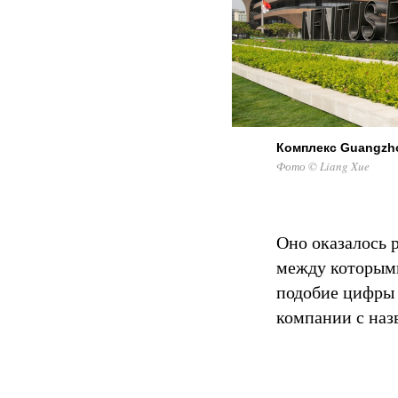
Комплекс Guangzhou
Фото © Liang Xue
Оно оказалось 
между которыми
подобие цифры 
компании с назв