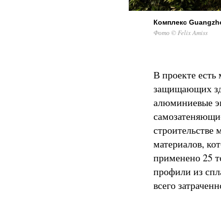
Комплекс Guangzhou
Фото © Felix Amiss
В проекте есть
защищающих зда
алюминиевые эк
самозатеняющие
строительстве 
материалов, ко
применено 25 то
профили из спл
всего затраченн