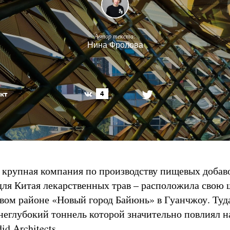
Автор текста:
Нина Фролова
кт
4
 – крупная компания по производству пищевых добав
ля Китая лекарственных трав – расположила свою 
овом районе «Новый город Байюнь» в Гуанчжоу. Туд
 неглубокий тоннель которой значительно повлиял 
id Architects.