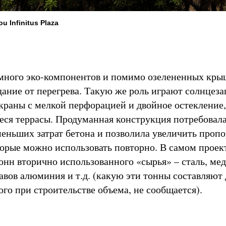
 Infinitus Plaza
 много эко-компонентов и помимо озелененных кры
ние от перегрева. Такую же роль играют солнцез
раны с мелкой перфорацией и двойное остекление,
ся террасы. Продуманная конструкция потребовал
меньших затрат бетона и позволила увеличить проп
торые можно использовать повторно. В самом проек
нн вторично использованного «сырья» – сталь, медь
авов алюминия и т.д. (какую эти тонны составляют
ого при строительстве объема, не сообщается).