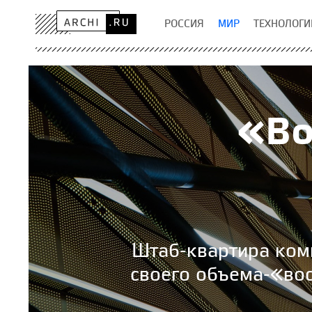
РОССИЯ
МИР
ТЕХНОЛОГИ
«Во
Штаб-квартира компа
своего объема-«вос