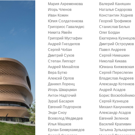
Мария Ахременкова
Валерий Каняшин
Игорь Членов
Наталья Сидорова
Иван Кожин
Константин Ходнев
Юлия Солдатенкова
Георгий Трофимов
Григориос Гавалидис
Станислав Белых
Никита Явейн
Олег Богдан
Григорий Мустафин
Екатерина Кузнецов
Андрей Гнездилов
Дмитрий Остроумов
Сергей Чобан
Павел Андреев
Дмитрий Сухов
Сергей Никешкин
Степан Липгарт
Николай Кикава
Андрей Михайлов
Юлиана Княжевская
Вера Бутко
Сергей Переслегин
Алексей Орлов
Владислав Андреев
Даниил Лоренц
Александр Котенков
Игорь Шварцман
Андрей Асадов
Антон Надточий
Борис Воскобойнико
Зураб Басария
Сергей Кузнецов
Евгений Подгорнов
Михаил Канунников
Энди Сноу
Александр Асадов
Всеволод Медведев
Евгений Зеленов
Илья Машков
Василий Крапивин
Ерлан Бекмухамедов
Татьяна Зульхарнее