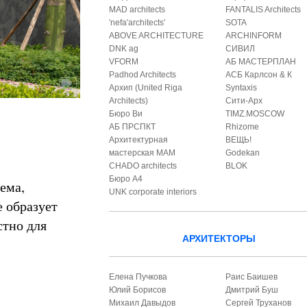
MAD architects
FANTALIS Architects
′nefa′architects′
SOTA
ABOVE ARCHITECTURE
ARCHINFORM
DNK ag
СИВИЛ
VFORM
АБ МАСТЕРПЛАН
Padhod Architects
АСБ Карлсон & К
Архип (United Riga
Syntaxis
Architects)
Сити-Арх
Бюро Ви
TIMZ.MOSCOW
АБ ПРСПКТ
Rhizome
Архитектурная
ВЕЩЬ!
мастерская МАМ
Godekan
CHADO architects
BLOK
Бюро А4
ема,
UNK corporate interiors
 образует
стно для
АРХИТЕКТОРЫ
Елена Пучкова
Раис Баишев
Юлий Борисов
Дмитрий Буш
Михаил Давыдов
Сергей Труханов