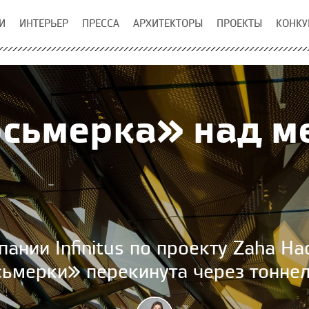
И
ИНТЕРЬЕР
ПРЕССА
АРХИТЕКТОРЫ
ПРОЕКТЫ
КОНКУ
сьмерка» над м
нии Infinitus по проекту Zaha Had
ьмерки» перекинута через тоннел