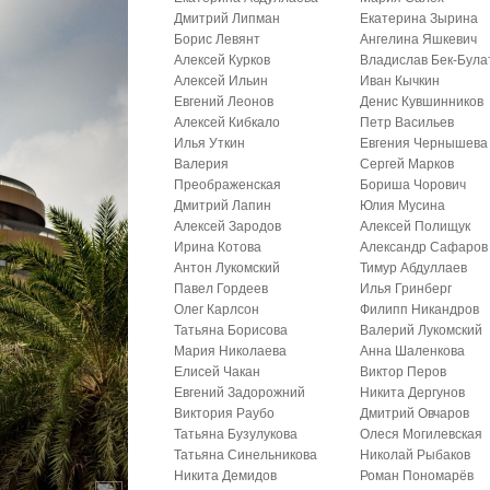
Дмитрий Липман
Екатерина Зырина
Борис Левянт
Ангелина Яшкевич
Алексей Курков
Владислав Бек-Була
Алексей Ильин
Иван Кычкин
Евгений Леонов
Денис Кувшинников
Алексей Кибкало
Петр Васильев
Илья Уткин
Евгения Чернышева
Валерия
Сергей Марков
Преображенская
Бориша Чорович
Дмитрий Лапин
Юлия Мусина
Алексей Зародов
Алексей Полищук
Ирина Котова
Александр Сафаров
Антон Лукомский
Тимур Абдуллаев
Павел Гордеев
Илья Гринберг
Олег Карлсон
Филипп Никандров
Татьяна Борисова
Валерий Лукомский
Мария Николаева
Анна Шаленкова
Елисей Чакан
Виктор Перов
Евгений Задорожний
Никита Дергунов
Виктория Раубо
Дмитрий Овчаров
Татьяна Бузулукова
Олеся Могилевская
Татьяна Синельникова
Николай Рыбаков
Никита Демидов
Роман Пономарёв