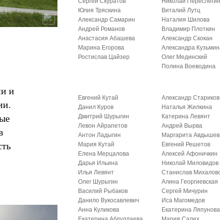
Сергей Скуратов
Николай Переслеги
Юлия Тряскина
Виталий Лутц
Александр Самарин
Наталия Шилова
Андрей Романов
Владимир Плоткин
Анастасия Абашева
Александр Скокан
Марина Егорова
Александра Кузьмин
Ростислав Цайзер
Олег Мединский
Полина Воеводина
ии и
Евгений Кутай
Александр Стариков
ии.
Данил Куров
Наталья Жилкина
ные
Дмитрий Шурыгин
Катерина Левянт
Левон Айрапетов
Андрей Вырва
в
Антон Ладыгин
Маргарита Авдышев
сть
Мария Кутай
Евгений Решетов
Елена Мерцалова
Алексей Афоничкин
Дарья Ильина
Николай Миловидов
Илья Левянт
Станислав Михалов
Олег Шурыгин
Алина Георгиевская
Василий Рыбаков
Сергей Мичурин
Данило Вукосавлевич
Иса Магомедов
Анна Куликова
Екатерина Ляпунов
Екатерина Абдуллаева
Мария Салех