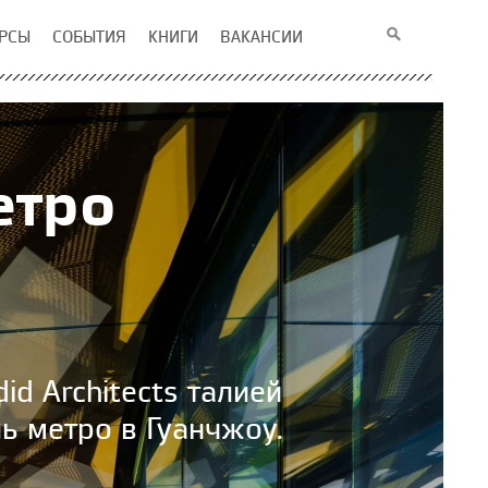
РСЫ
СОБЫТИЯ
КНИГИ
ВАКАНСИИ
етро
id Architects талией
ь метро в Гуанчжоу.