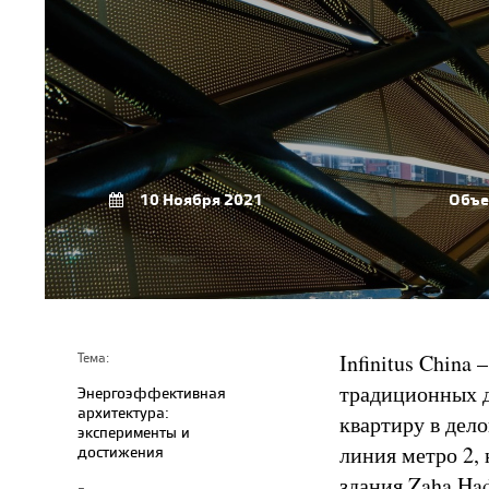
10 Ноября 2021
Объе
Infinitus China
Тема:
традиционных д
Энергоэффективная
архитектура:
квартиру в дел
эксперименты и
линия метро 2,
достижения
здания Zaha Had