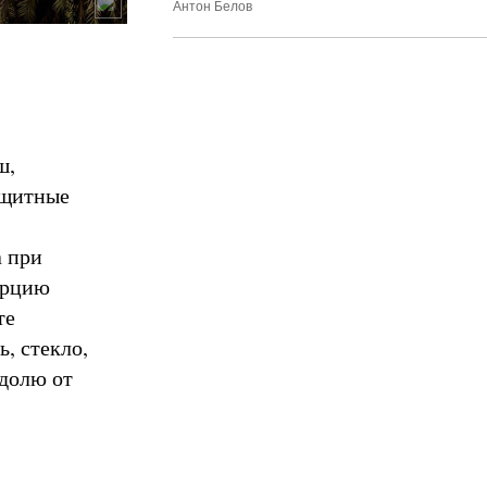
Антон Белов
ш,
ащитные
а при
орцию
те
, стекло,
 долю от