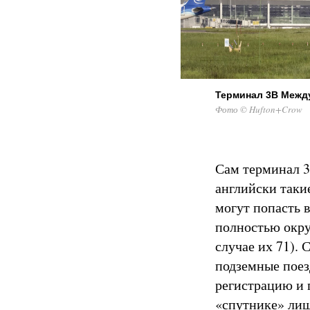
Терминал 3B Межд
Фото © Hufton+Crow
Сам терминал 3
английски таки
могут попасть 
полностью окру
случае их 71).
подземные поез
регистрацию и 
«спутнике» лиш