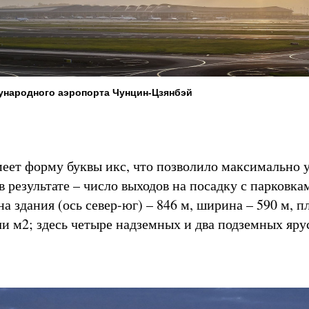
ународного аэропорта Чунцин-Цзянбэй
еет форму буквы икс, что позволило максимально 
в результате – число выходов на посадку с парковка
а здания (ось север-юг) – 846 м, ширина – 590 м, п
чи м2; здесь четыре надземных и два подземных яру