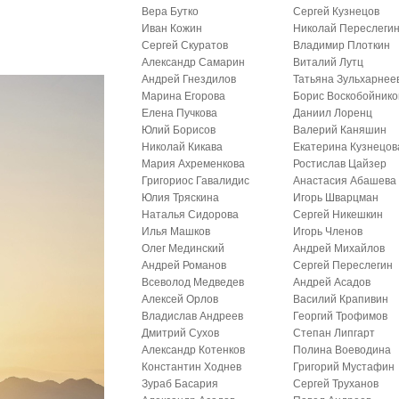
Вера Бутко
Сергей Кузнецов
Иван Кожин
Николай Переслеги
Сергей Скуратов
Владимир Плоткин
Александр Самарин
Виталий Лутц
Андрей Гнездилов
Татьяна Зульхарнее
Марина Егорова
Борис Воскобойнико
Елена Пучкова
Даниил Лоренц
Юлий Борисов
Валерий Каняшин
Николай Кикава
Екатерина Кузнецов
Мария Ахременкова
Ростислав Цайзер
Григориос Гавалидис
Анастасия Абашева
Юлия Тряскина
Игорь Шварцман
Наталья Сидорова
Сергей Никешкин
Илья Машков
Игорь Членов
Олег Мединский
Андрей Михайлов
Андрей Романов
Сергей Переслегин
Всеволод Медведев
Андрей Асадов
Алексей Орлов
Василий Крапивин
Владислав Андреев
Георгий Трофимов
Дмитрий Сухов
Степан Липгарт
Александр Котенков
Полина Воеводина
Константин Ходнев
Григорий Мустафин
Зураб Басария
Сергей Труханов