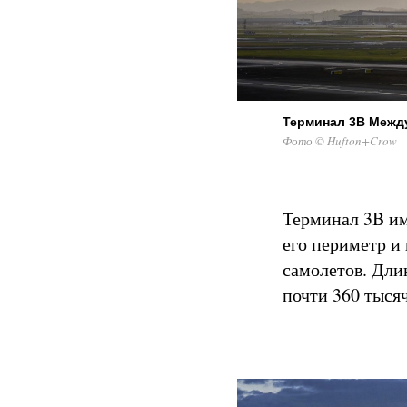
Терминал 3B Межд
Фото © Hufton+Crow
Терминал 3B им
его периметр и 
самолетов. Длин
почти 360 тыся