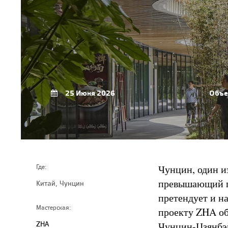
25 Июня 2026
Объе
Чунцин, один и
Где:
превышающий пл
Китай, Чунцин
претендует и на
Мастерская:
проекту ZHA об
ZHA
Чунцин-Цзянбэй