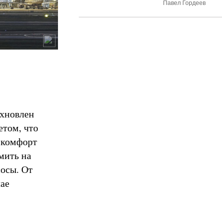
Павел Гордеев
охновлен
етом, что
т комфорт
мить на
осы. От
чае