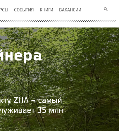
РСЫ
СОБЫТИЯ
КНИГИ
ВАКАНСИИ
йнера
кту ZHA – самый
луживает 35 млн