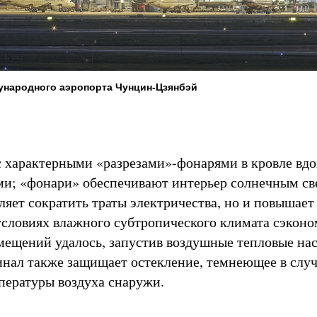
ународного аэропорта Чунцин-Цзянбэй
с характерными «разрезами»-фонарями в кровле вд
и; «фонари» обеспечивают интерьер солнечным св
оляет сократить траты электричества, но и повышае
условиях влажного субтропического климата сэконо
ещений удалось, запустив воздушные тепловые нас
инал также защищает остекление, темнеющее в слу
ературы воздуха снаружи.