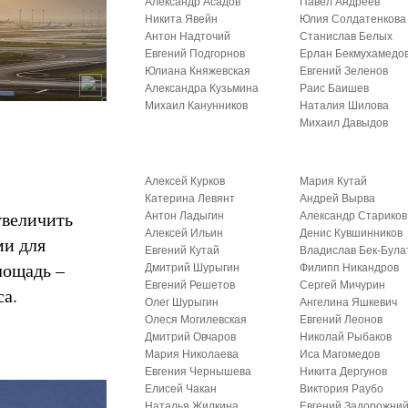
Александр Асадов
Павел Андреев
Никита Явейн
Юлия Солдатенкова
Антон Надточий
Станислав Белых
Евгений Подгорнов
Ерлан Бекмухамедо
Юлиана Княжевская
Евгений Зеленов
Александра Кузьмина
Раис Баишев
Михаил Канунников
Наталия Шилова
Михаил Давыдов
Алексей Курков
Мария Кутай
Катерина Левянт
Андрей Вырва
увеличить
Антон Ладыгин
Александр Стариков
Алексей Ильин
Денис Кувшинников
ми для
Евгений Кутай
Владислав Бек-Була
лощадь –
Дмитрий Шурыгин
Филипп Никандров
Евгений Решетов
Сергей Мичурин
са.
Олег Шурыгин
Ангелина Яшкевич
Олеся Могилевская
Евгений Леонов
Дмитрий Овчаров
Николай Рыбаков
Мария Николаева
Иса Магомедов
Евгения Чернышева
Никита Дергунов
Елисей Чакан
Виктория Раубо
Наталья Жилкина
Евгений Задорожни