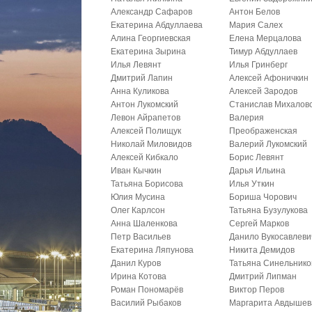
Александр Сафаров
Антон Белов
Екатерина Абдуллаева
Мария Салех
Алина Георгиевская
Елена Мерцалова
Екатерина Зырина
Тимур Абдуллаев
Илья Левянт
Илья Гринберг
Дмитрий Лапин
Алексей Афоничкин
Анна Куликова
Алексей Зародов
Антон Лукомский
Станислав Михалов
Левон Айрапетов
Валерия
Алексей Полищук
Преображенская
Николай Миловидов
Валерий Лукомский
Алексей Кибкало
Борис Левянт
Иван Кычкин
Дарья Ильина
Татьяна Борисова
Илья Уткин
Юлия Мусина
Бориша Чорович
Олег Карлсон
Татьяна Бузулукова
Анна Шаленкова
Сергей Марков
Петр Васильев
Данило Вукосавлеви
Екатерина Ляпунова
Никита Демидов
Данил Куров
Татьяна Синельнико
Ирина Котова
Дмитрий Липман
Роман Пономарёв
Виктор Перов
Василий Рыбаков
Маргарита Авдышев