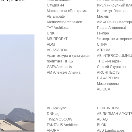
Студия 44
KPLN («Крупный пла
Мастерская «Прохрам»
Институт Генплана
АБ Empate
Москвы
Kleinewelt Architekten
АМ «ГРАН» (Мастер
T+T Architects
Павла Андреева)
UNK
Генпро
МВ-ПРОЕКТ
Четвертое измерен
ADM
СПИЧ
АБ ASADOV
ATRIUM
Архитектура и культурная
АБ INTERCOLUMNI
политика ПНКБ
ТПО «Резерв»
GAFA Architects
Сергей Скуратов
АМ Алексея Ильина
ARCHITECTS
ПИ «АРЕНА»
Мезонпроект
АБ ОСА
АБ Архнуво
CONTINUUM
DNK ag
АБ ЛИПМАН АРХИТ
TIMZ.MOSCOW
АБ AQ
FANTALIS Architects
BLOK
VFORM
ALD Landscapes