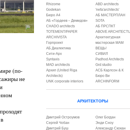
Rhizome
ABD architects
Godekan
′nefa′architects′
Бюро А4
АБ МАСТЕРПЛАН
АБ «Гордеев – Демидов»
SOTA
CHADO architects
АБ ПРСПКТ
TOTEMENT/PAPER
ABOVE ARCHITECT
ARCHIVISTA
Архитектурная
Горпроект
мастерская МАМ
АБ Диалектика
ВЕЩЬ!
Сити-Арх
СИВИЛ
Syntaxis
Padhod Architects
MAD architects
Grd:studio
мире (по-
Архип (United Riga
АСБ Карлсон & К
Architects)
Бюро Ви
ссажиры не
UNK corporate interiors
ARCHINFORM
и
анном
АРХИТЕКТОРЫ
проходят
Дмитрий Остроумов
Олег Богдан
 в
Сергей Чобан
Энди Сноу
Дмитрий Буш
Александр Скокан