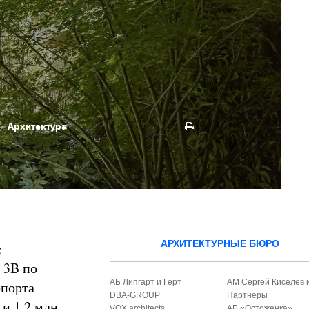
Архитектура
АРХИТЕКТУРНЫЕ БЮРО
с
 3B по
АБ Липгарт и Герт
АМ Сергей Киселев 
опорта
DBA-GROUP
Партнеры
 и 1,2 млн
VOX architects
АБ «Остоженка»