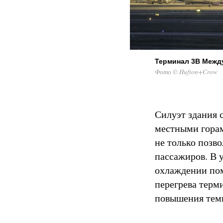
Терминал 3B Межд
Фото © Hufton+Crow
Силуэт здания 
местными горам
не только позв
пассажиров. В 
охлаждении пом
перегрева терм
повышения темп