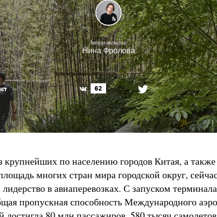
Автор текста:
Нина Фролова
кт
62
з крупнейших по населению городов Китая, а также
ощадь многих стран мира городской округ, сейча
 лидерство в авиаперевозках. С запуском терминала
щая пропускная способность Международного аэр
 достигла 80 млн пассажиров, 580 тысяч самолетов