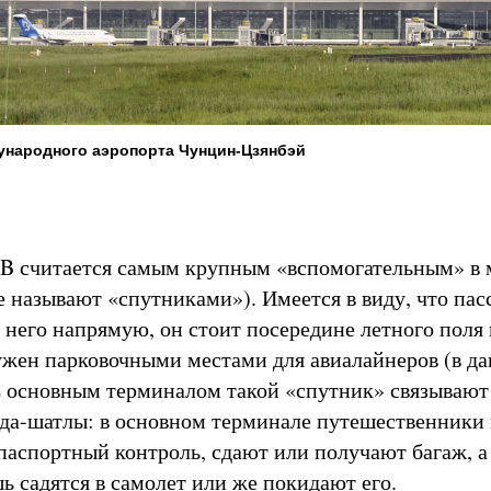
ународного аэропорта Чунцин-Цзянбэй
B считается самым крупным «вспомогательным» в 
е называют «спутниками»). Имеется в виду, что па
в него напрямую, он стоит посередине летного поля 
жен парковочными местами для авиалайнеров (в д
 С основным терминалом такой «спутник» связывают
да-шатлы: в основном терминале путешественники 
паспортный контроль, сдают или получают багаж, а
ь садятся в самолет или же покидают его.