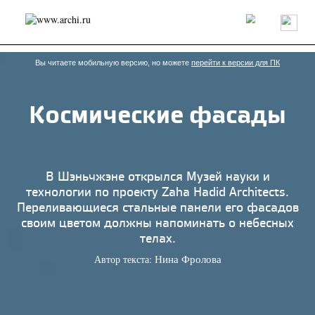
Россия
Мир
Технологии
Интерьер
Пресса
Архитекторы
Проекты
Конкурсы
События
Книги
Вакансии
Вы читаете мобильную версию, но можете
перейти к версии для ПК
Космические фасады
send.project
Анонсы конкурсов
Блог
Журнал
Интервью
Исследование
Мнение
Обзор
Объект
Результаты конкурса
Репортаж
Рецензия
Архитектура
Выставка
В Шэньчжэне открылся Музей науки и
Дизайн
Иностранцы в России
Интерьер
технологии по проекту Zaha Hadid Architects.
Книги
Наследие
Образование
Урбанистика
Переливающиеся стальные панели его фасадов
Эко
своим цветом должны напоминать о небесных
телах.
Автор текста:
Нина Фролова