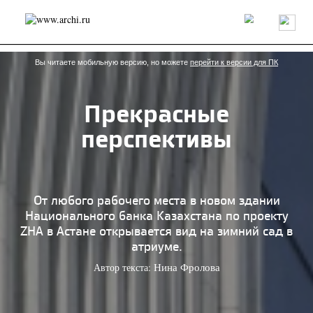
Россия
Мир
Технологии
Интерьер
Пресса
Архитекторы
Проекты
Конкурсы
События
Книги
Вакансии
Вы читаете мобильную версию, но можете
перейти к версии для ПК
Прекрасные
send.project
Анонсы конкурсов
Блог
перспективы
Журнал
Интервью
Исследование
Мнение
Обзор
Объект
Результаты конкурса
Репортаж
Рецензия
Архитектура
Выставка
Дизайн
Иностранцы в России
Интерьер
От любого рабочего места в новом здании
Книги
Наследие
Образование
Урбанистика
Национального банка Казахстана по проекту
Эко
ZHA в Астане открывается вид на зимний сад в
атриуме.
Автор текста:
Нина Фролова