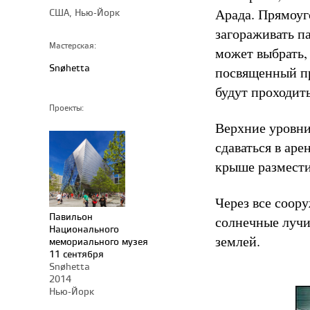
Арада. Прямоуг
США, Нью-Йорк
загораживать па
Мастерская:
может выбрать,
Snøhetta
посвященный пр
будут проходит
Проекты:
Верхние уровни
сдаваться в ар
крыше размести
Через все соор
Павильон
солнечные лучи
Национального
землей.
мемориального музея
11 сентября
Snøhetta
2014
Нью-Йорк