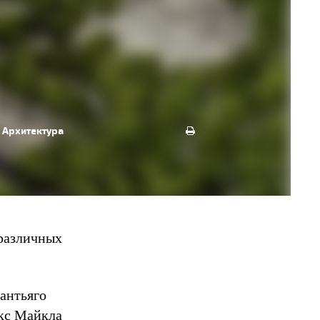
Архитектура
 различных
антьяго
екс Майкла