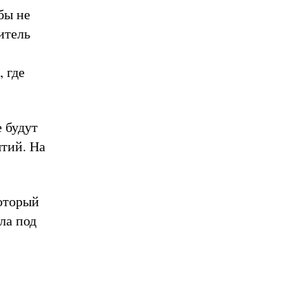
бы не
итель
 где
 будут
ятий. На
который
ла под