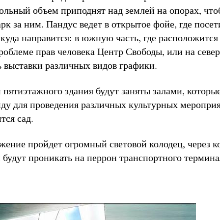
ольный объем приподнят над землей на опорах, что
рк за ним. Пандус ведет в открытое фойе, где посет
 куда направится: в южную часть, где расположится
облеме прав человека Центр Свободы, или на север,
ь выставки различных видов графики.
 пятиэтажного здания будут заняты залами, которые
енду для проведения различных культурных меропри
тся сад.
ужение пройдет огромный световой колодец, через 
 будут проникать на перрон транспортного термина