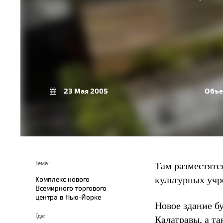
23 Мая 2005
Объе
Там разместятс
Тема:
культурных учр
Комплекс нового
Всемирного торгового
центра в Нью-Йорке
Новое здание б
Где:
Калатравы, а т