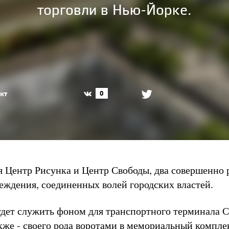
торговли в Нью-Йорке.
кт
0
я Центр Рисунка и Центр Свободы, два совершенно
еждения, соединенных волей городских властей.
удет служить фоном для транспортного терминала С
акже - своего рода воротами в мемориальный компл