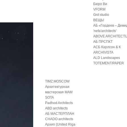
Бюро Ви
VFORM
Grd:studio
ВЕЩЬ!
АБ «Гордеев – Деми
′nefa′architects′
ABOVE ARCHITECT
АБ ПРСПКТ
АСБ Карлсон & К
ARCHIVISTA
ALD Landscapes
TOTEMENT/PAPER
TIMZ.MOSCOW
Архитектурная
мастерская МАМ
SOTA
Padhod Architects
ABD architects
АБ МАСТЕРПЛАН
CHADO architects
Архип (United Riga