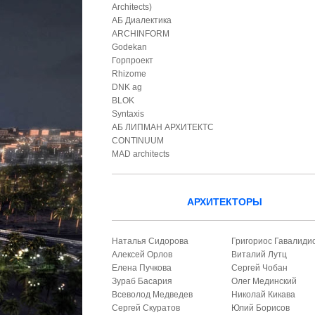
Architects)
АБ Диалектика
ARCHINFORM
Godekan
Горпроект
Rhizome
DNK ag
BLOK
Syntaxis
АБ ЛИПМАН АРХИТЕКТС
CONTINUUM
MAD architects
АРХИТЕКТОРЫ
Наталья Сидорова
Григориос Гавалиди
Алексей Орлов
Виталий Лутц
Елена Пучкова
Сергей Чобан
Зураб Басария
Олег Мединский
Всеволод Медведев
Николай Кикава
Сергей Скуратов
Юлий Борисов