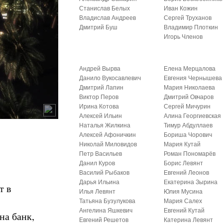
Станислав Белых
Иван Кожин
Владислав Андреев
Сергей Труханов
Дмитрий Буш
Владимир Плоткин
Игорь Членов
Андрей Вырва
Елена Мерцалова
Данило Вукосавлевич
Евгения Чернышева
Дмитрий Лапин
Мария Николаева
Виктор Перов
Дмитрий Овчаров
Ирина Котова
Сергей Мичурин
Алексей Ильин
Алина Георгиевская
Наталья Жилкина
Тимур Абдуллаев
Алексей Афоничкин
Бориша Чорович
Николай Миловидов
Мария Кутай
Петр Васильев
Роман Пономарёв
Данил Куров
Борис Левянт
Василий Рыбаков
Евгений Леонов
Дарья Ильина
Екатерина Зырина
т в
Илья Левянт
Юлия Мусина
Татьяна Бузулукова
Мария Салех
Ангелина Яшкевич
Евгений Кутай
на банк,
Евгений Решетов
Катерина Левянт