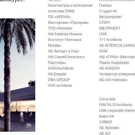
Архитектура и культурная
Генпро
политика ПНКБ
Студия 44
ПИ «АРЕНА»
Мезонпроект
Мастерская «Прохрам»
СПИЧ
ТПО «Резерв»
МВ-ПРОЕКТ
АМ Алексея Ильина
UNK
Институт Генплана
T+T Architects
Москвы
АБ INTERCOLUMNI
АБ Липгарт и Герт
ADM
АМ Сергей Киселев и
АМ «ГРАН» (Мастер
Партнеры
Павла Андреева)
GAFA Architects
АБ ASADOV
АБ Empate
Четвертое измерен
DBA-GROUP
АБ «Остоженка»
VOX architects
Сити-Арх
FANTALIS Architects
UNK corporate interio
Бюро А4
СИВИЛ
АБ Архнуво
АБ AQ