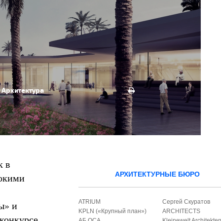
Архитектура
к в
АРХИТЕКТУРНЫЕ БЮРО
бокими
ATRIUM
Сергей Скуратов
ы» и
KPLN («Крупный план»)
ARCHITECTS
конкурсе.
АБ ОСА
Kleinewelt Architekte