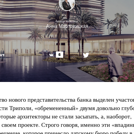
Автор текста:
Анна Мартовицкая
кт
6
тво нового представительства банка выделен участо
сти Триполи, «обремененный» двумя довольно глу
торые архитекторы не стали засыпать, а, наоборот,
 своем проекте. Строго говоря, именно эти «впадин
решение, которое принесло датскому бюро победу в 