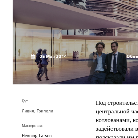
05 Мая 2014
Объе
Под строительс
Где:
центральной ча
Ливия, Триполи
котлованами, ко
Мастерская:
задействовали в
Henning Larsen
подсказали им 