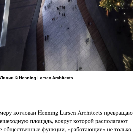
Ливии © Henning Larsen Architects
меру котлован Henning Larsen Architects превращаю
ешеходную площадь, вокруг которой располагают
 общественные функции, «работающие» не только 