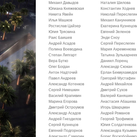
Михаил Давыдов
Наталия Шилова
Юлиана Княжевская
Константин Ходнев
Никита Явейн
Николай Переслеги
Илья Машков
Михаил Канунников
Ростислав Цайзер
Екатерина Кузнецов
Юлия Тряскина
Евгений Зеленов
Раис Баишев
Энди Сноу
Андрей Асадов
Сергей Переслегин
Полина Воеводина
Мария Ахременкова
Степан Липгарт
Татьяна Зульхарнее
Вера Бутко
Даниил Лоренц
Олег Богдан
Александр Скокан
Антон Надточий
Ерлан Бекмухамедо
Павел Андреев
Григорий Мустафин
Александр Котенков
Андрей Михайлов
Сергей Никешкин
Дмитрий Сухов
Василий Крапивин
Валерий Каняшин
Марина Егорова
Анастасия Абашева
Дмитрий Остроумов
Игорь Шварцман
Александр Асадов
Андрей Романов
Андрей Гнездилов
Георгий Трофимов
Сергей Кузнецов
Юлия Солдатенкова
Евгений Подгорнов
Александра Кузьмин
Александр Самарин
Борис Воскобойнико