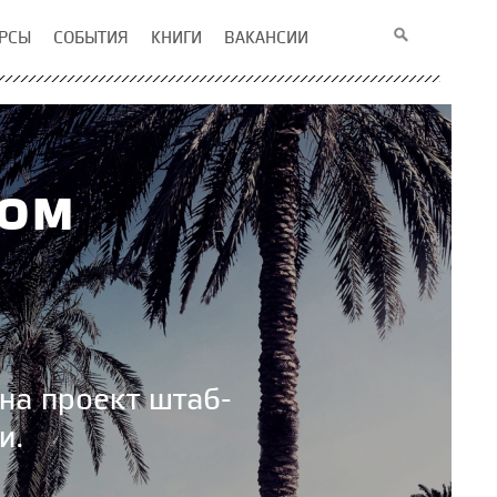
РСЫ
СОБЫТИЯ
КНИГИ
ВАКАНСИИ
ком
 на проект штаб-
и.