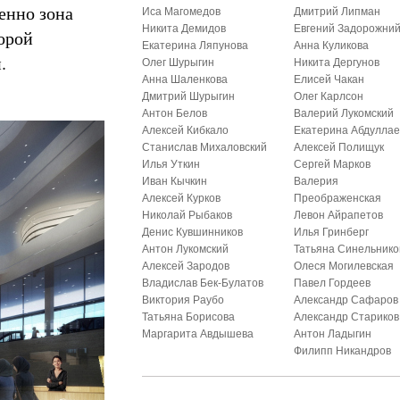
венно зона
Иса Магомедов
Дмитрий Липман
Никита Демидов
Евгений Задорожни
орой
Екатерина Ляпунова
Анна Куликова
.
Олег Шурыгин
Никита Дергунов
Анна Шаленкова
Елисей Чакан
Дмитрий Шурыгин
Олег Карлсон
Антон Белов
Валерий Лукомский
Алексей Кибкало
Екатерина Абдуллае
Станислав Михаловский
Алексей Полищук
Илья Уткин
Сергей Марков
Иван Кычкин
Валерия
Алексей Курков
Преображенская
Николай Рыбаков
Левон Айрапетов
Денис Кувшинников
Илья Гринберг
Антон Лукомский
Татьяна Синельнико
Алексей Зародов
Олеся Могилевская
Владислав Бек-Булатов
Павел Гордеев
Виктория Раубо
Александр Сафаров
Татьяна Борисова
Александр Стариков
Маргарита Авдышева
Антон Ладыгин
Филипп Никандров